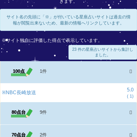
きます。
サイト名の先頭に「※」が付いている星座占いサイトは過去の情
報が閲覧出来ないため、最新の情報へリンクしています。
※サイト独自に評価した得点で表示しています。
23 件の星座占いサイトから集計し
ました。
100点
1件
5.0
※NBC長崎放送
(
1)
80点台
9件
70点台
2件