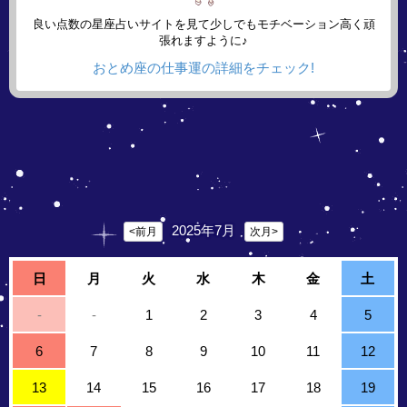
良い点数の星座占いサイトを見て少しでもモチベーション高く頑
張れますように♪
おとめ座の仕事運の詳細をチェック!
2025年7月
<前月
次月>
日
月
火
水
木
金
土
-
-
1
2
3
4
5
6
7
8
9
10
11
12
13
14
15
16
17
18
19