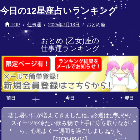
今日の12星座占いランキング
TOP
仕事運
2025年7月13日
おとめ座
おとめ (乙女)座の
仕事運ランキング
前日
今日
翌日
蒸し暑い日が増えてきましたね。今週はひんやり
スイーツや冷たい飲み物で上手に涼を取りなが
ら、心地よく一週間を過ごしましょう！
【2026-08-07】