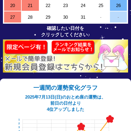
20
21
22
23
24
25
26
27
28
29
30
31
-
-
確認したい日付を
クリックしてください♪
一週間の運勢変化グラフ
2025年7月13日(日)のおとめ座の運勢は、
前日の日付より
4位アップしました
1
2
3