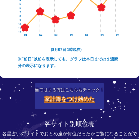
4
5
6
7
8
9
10
11
12
8/1
8/2
8/3
8/4
8/5
8/6
8/7
(8月07日 1時現在)
※"前日"以前を表示しても、グラフは本日までの１週間
分の表示になります。
当てはまる方はこちらもチェック！
家計簿をつけ始めた
各サイト別順位表
各星占いのサイトでおとめ座が何位だったかご覧になることがで