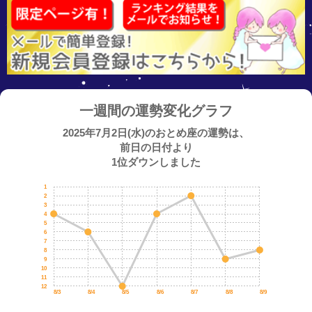
一週間の運勢変化グラフ
2025年7月2日(水)のおとめ座の運勢は、
前日の日付より
1位ダウンしました
1
2
3
4
5
6
7
8
9
10
11
12
8/3
8/4
8/5
8/6
8/7
8/8
8/9