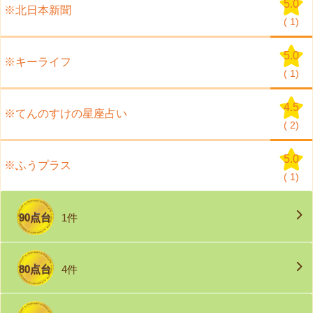
5.0
※北日本新聞
(
1)
5.0
※キーライフ
(
1)
4.5
※てんのすけの星座占い
(
2)
5.0
※ふうプラス
(
1)
90点台
1件
80点台
4件