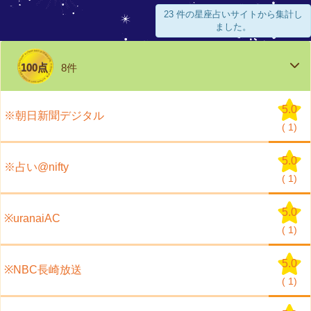
23 件の星座占いサイトから集計し
ました。
100点
8件
5.0
※朝日新聞デジタル
(
1)
5.0
※占い@nifty
(
1)
5.0
※uranaiAC
(
1)
5.0
※NBC長崎放送
(
1)