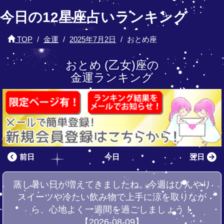
今日の12星座占いランキング
TOP
金運
2025年7月2日
おとめ座
おとめ (乙女)座の
金運ランキング
前日
今日
翌日
蒸し暑い日が増えてきましたね。今週はひんやり
スイーツや冷たい飲み物で上手に涼を取りなが
ら、心地よく一週間を過ごしましょう！
【2026-08-09】