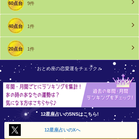
60点台
9件
40点台
1件
20点台
1件
おとめ座の恋愛運をチェック♬
12星座占いのSNSはこちら!
12星座占いの
Xへ