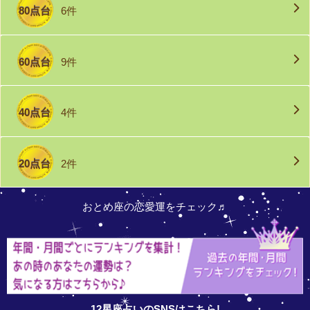
80点台
6件
60点台
9件
40点台
4件
20点台
2件
おとめ座の恋愛運をチェック♬
12星座占いのSNSはこちら!