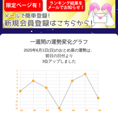
一週間の運勢変化グラフ
2025年6月1日(日)のおとめ座の運勢は、
前日の日付より
3位アップしました
1
2
3
4
5
6
7
8
9
10
11
12
8/2
8/3
8/4
8/5
8/6
8/7
8/8