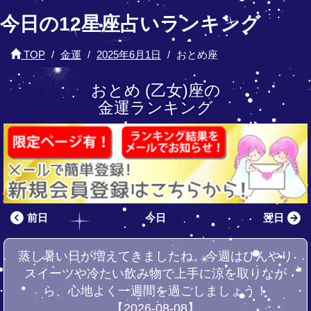
今日の12星座占いランキング
TOP
金運
2025年6月1日
おとめ座
おとめ (乙女)座の
金運ランキング
前日
今日
翌日
蒸し暑い日が増えてきましたね。今週はひんやり
スイーツや冷たい飲み物で上手に涼を取りなが
ら、心地よく一週間を過ごしましょう！
【2026-08-08】