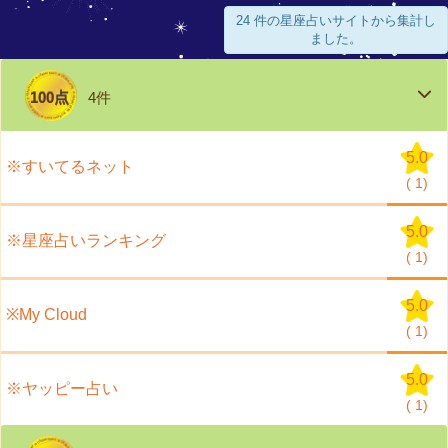
24 件の星座占いサイトから集計し
ました。
100点
4件
5.0
※すいてるネット
(
1)
5.0
※星座占いランキング
(
1)
5.0
※My Cloud
(
1)
5.0
※ヤッピー占い
(
1)