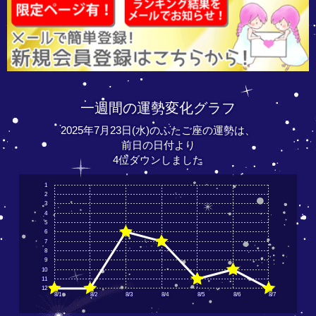
一週間の運勢変化グラフ
2025年7月23日(水)のふたご座の運勢は、
前日の日付より
4位ダウンしました
1
2
3
4
5
6
7
8
9
10
11
12
8/1
8/2
8/3
8/4
8/5
8/6
8/7