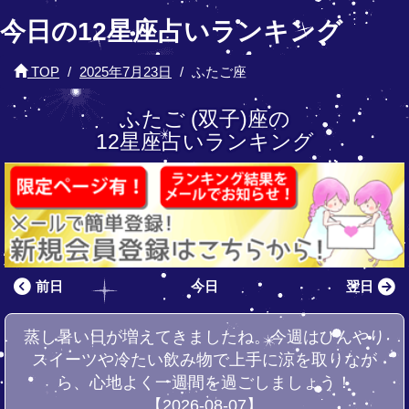
今日の12星座占いランキング
TOP
2025年7月23日
ふたご座
ふたご (双子)座の
12星座占いランキング
前日
今日
翌日
蒸し暑い日が増えてきましたね。今週はひんやり
スイーツや冷たい飲み物で上手に涼を取りなが
ら、心地よく一週間を過ごしましょう！
【2026-08-07】