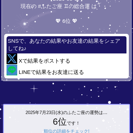
現在の #ふたご座 ♊の総合運 は・・・
💖 6位 💖
SNSで、あなたの結果やお友達の結果をシェア
してね♪
Xで結果をポストする
LINEで結果をお友達に送る
2025年7月23日(水)の
ふたご座の運勢は…
6位
です！
順位の詳細をチェック!