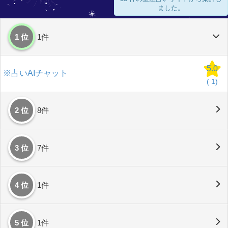
ました。
1 位
1件
5.0
※占いAIチャット
(
1)
2 位
8件
3 位
7件
4 位
1件
5 位
1件