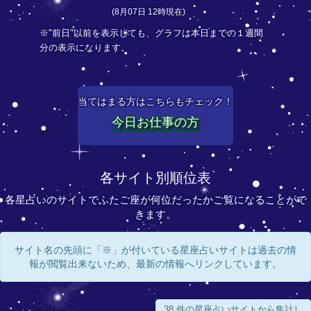
(8月07日 12時現在)
※"前日"以前を表示しても、グラフは本日までの１週間
分の表示になります。
当てはまる方はこちらもチェック！
今日お仕事の方
各サイト別順位表
各星占いのサイトでふたご座が何位だったかご覧になることがで
きます。
サイト名の先頭に「※」が付いている星座占いサイトは過去の情
報が閲覧出来ないため、最新の情報へリンクしています。
38 件の星座占いサイトから集計し