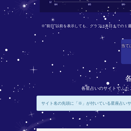
12
8/4
8/5
8/6
※"前日"以前を表示しても、グラフは本日までの１
当て
各星占いのサイトでふた
サイト名の先頭に「※」が付いている星座占い