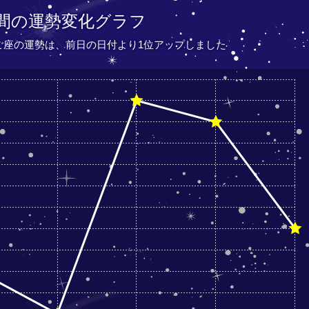
間の運勢変化グラフ
たご座の運勢は、
前日の日付より
1位アップしました