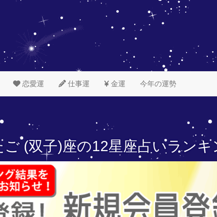
恋愛運
仕事運
金運
今年の運勢
ご (双子)座の
12星座占いランキ