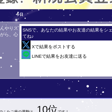
今日
ひんやりス
SNSで、あなたの結果やお友達の結果をシ
ながら、心
てね♪
！
Xで結果をポストする
・・
LINEで結果をお友達に送る
10位
)の
ふたご座の運勢は…
です！