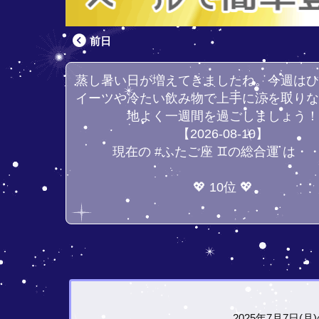
前日
蒸し暑い日が増えてきましたね。今週は
イーツや冷たい飲み物で上手に涼を取り
地よく一週間を過ごしましょう
【2026-08-10】
現在の #ふたご座 ♊の総合運 は・
💖 10位 💖
2025年7月7日(月