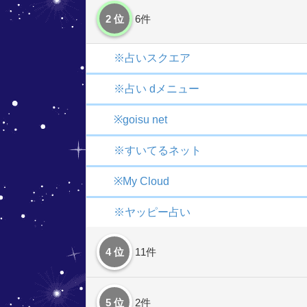
2 位
6件
※占いスクエア
※占い dメニュー
※goisu net
※すいてるネット
※My Cloud
※ヤッピー占い
4 位
11件
5 位
2件