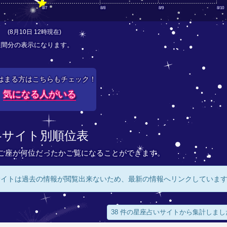
8/7
8/8
8/9
8/10
(8月10日 12時現在)
週間分の表示になります。
はまる方はこちらもチェック！
気になる人がいる
各サイト別順位表
ご座が何位だったかご覧になることができます。
サイトは過去の情報が閲覧出来ないため、最新の情報へリンクしていま
38 件の星座占いサイトから集計しまし