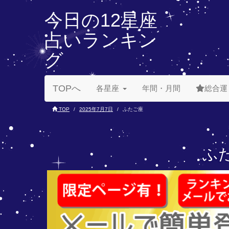
今日の12星座
占いランキン
グ
TOPへ
各星座
年間・月間
総合運
TOP
2025年7月7日
ふたご座
ふた