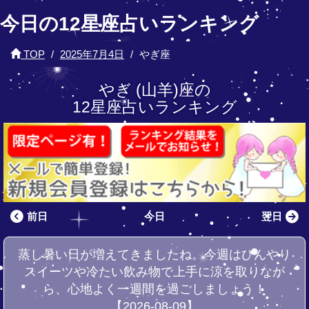
今日の12星座占いランキング
TOP
2025年7月4日
やぎ座
やぎ (山羊)座の
12星座占いランキング
前日
今日
翌日
蒸し暑い日が増えてきましたね。今週はひんやり
スイーツや冷たい飲み物で上手に涼を取りなが
ら、心地よく一週間を過ごしましょう！
【2026-08-09】