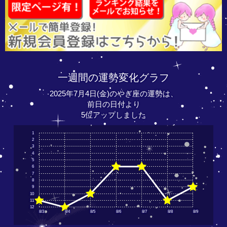
一週間の運勢変化グラフ
2025年7月4日(金)のやぎ座の運勢は、
前日の日付より
5位アップしました
1
2
3
4
5
6
7
8
9
10
11
12
8/3
8/4
8/5
8/6
8/7
8/8
8/9