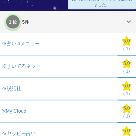
ました。
1 位
5件
5.0
※占い dメニュー
(
1)
5.0
※すいてるネット
(
1)
5.0
※説話社
(
1)
5.0
※My Cloud
(
1)
5.0
※ヤッピー占い