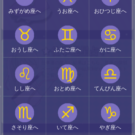
みずがめ座へ
うお座へ
おひつじ座へ
♉
♊
♋
★仕事運星占い
おうし座へ
ふたご座へ
かに座へ
仕事運の星占い結果はこちら。星座の個別
♌
♍
♎
ページではグラフや結果別のサイトリスト
もご覧いただけます。
しし座へ
おとめ座へ
てんびん座へ
♏
♐
♑
さそり座へ
いて座へ
やぎ座へ