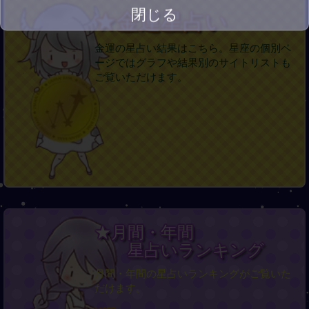
閉じる
★金運星占い
金運の星占い結果はこちら。星座の個別ペ
ージではグラフや結果別のサイトリストも
ご覧いただけます。
★月間・年間
星占いランキング
月間・年間の星占いランキングがご覧いた
だけます。