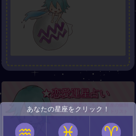
★恋愛運星占い
恋愛運の星占い結果はこちら。星座の個別
あなたの星座をクリック！
ページではグラフや結果別のサイトリスト
もご覧いただけます。
♒
♓
♈