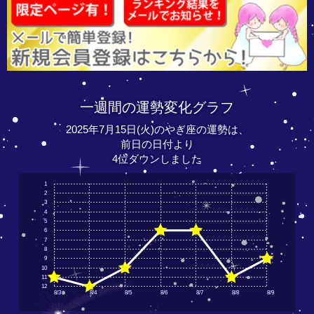
一週間の運勢変化グラフ
2025年7月15日(火)のやぎ座の運勢は、
前日の日付より
4位ダウンしました
1
2
3
4
5
6
7
8
9
10
11
12
8/3
8/4
8/5
8/6
8/7
8/8
8/9