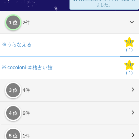
ました。
1 位
2件
5.0
※うらなえる
(
1)
5.0
※-cocoloni-本格占い館
(
1)
3 位
4件
4 位
6件
5 位
1件