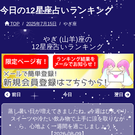
今日の12星座占いランキング
TOP
2025年7月15日
やぎ座
やぎ (山羊)座の
12星座占いランキング
前日
今日
翌日
蒸し暑い日が増えてきましたね。今週はひんやり
スイーツや冷たい飲み物で上手に涼を取りなが
ら、心地よく一週間を過ごしましょう！
【2026-08-09】