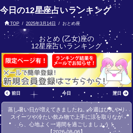
今日の12星座占いランキング
TOP
2025年3月14日
おとめ座
おとめ (乙女)座の
12星座占いランキング
前日
今日
翌日
蒸し暑い日が増えてきましたね。今週はひんやり
スイーツや冷たい飲み物で上手に涼を取りなが
ら、心地よく一週間を過ごしましょう！
【2026-08-06】