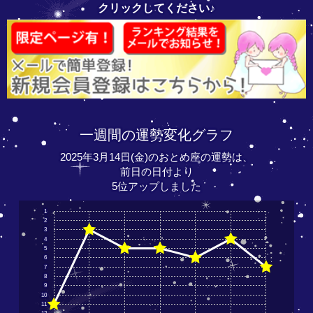
クリックしてください♪
一週間の運勢変化グラフ
2025年3月14日(金)のおとめ座の運勢は、
前日の日付より
5位アップしました
1
2
3
4
5
6
7
8
9
10
11