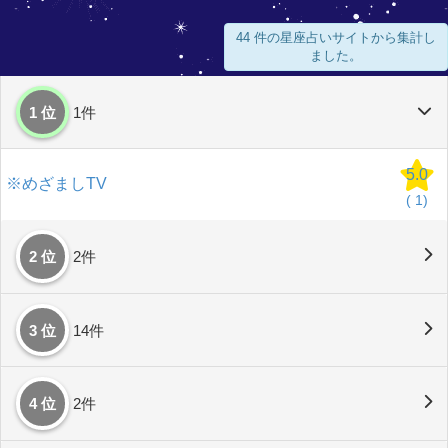
44 件の星座占いサイトから集計し
ました。
1 位
1件
5.0
※めざましTV
(
1)
2 位
2件
3 位
14件
4 位
2件