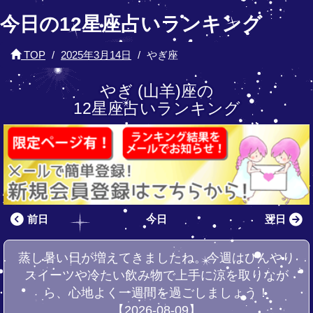
今日の12星座占いランキング
TOP
2025年3月14日
やぎ座
やぎ (山羊)座の
12星座占いランキング
前日
今日
翌日
蒸し暑い日が増えてきましたね。今週はひんやり
スイーツや冷たい飲み物で上手に涼を取りなが
ら、心地よく一週間を過ごしましょう！
【2026-08-09】