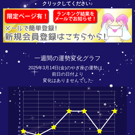
クリックしてください♪
一週間の運勢変化グラフ
2025年3月14日(金)のやぎ座の運勢は、
前日の日付より
変化はありませんでした
1
2
3
4
5
6
7
8
9
10
11