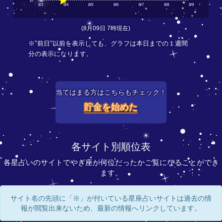
12
8/3
8/4
8/5
8/6
8/7
8/8
8/9
(8月09日 7時現在)
※"前日"以前を表示しても、グラフは本日までの１週間
分の表示になります。
当てはまる方はこちらもチェック！
貯金を始めた
各サイト別順位表
各星占いのサイトでやぎ座が何位だったかご覧になることができ
ます。
サイト名の先頭に「※」が付いている星座占いサイトは過去の情
報が閲覧出来ないため、最新の情報へリンクしています。