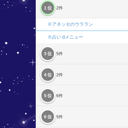
1 位
2件
※アネッセのウララン
※占い dメニュー
3 位
5件
4 位
2件
5 位
6件
6 位
5件