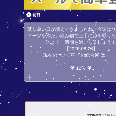
前日
蒸し暑い日が増えてきましたね。今週は
イーツや冷たい飲み物で上手に涼を取り
地よく一週間を過ごしましょう
【2026-08-08】
現在の #いて座 ♐の総合運 は・・
💖 12位 💖
2025年3月1日(土