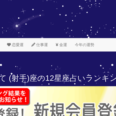
恋愛運
仕事運
金運
今年の運勢
て (射手)座の
12星座占いランキ