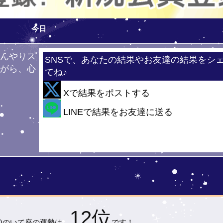
今日
ひんやりス
SNSで、あなたの結果やお友達の結果をシ
ながら、心
てね♪
！
Xで結果をポストする
・
LINEで結果をお友達に送る
12位
)の
いて座の運勢は…
です！