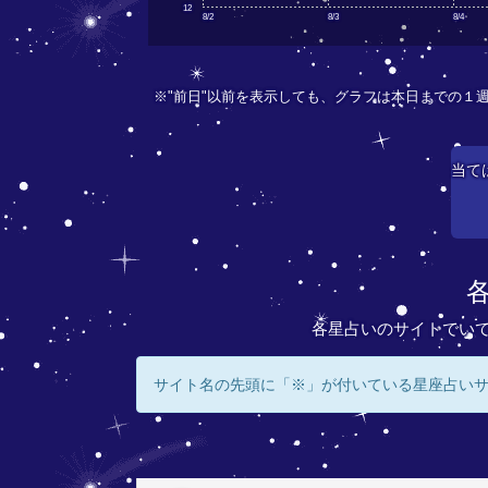
12
8/2
8/3
8/4
※"前日"以前を表示しても、グラフは本日までの１
当て
各星占いのサイトでい
サイト名の先頭に「※」が付いている星座占い