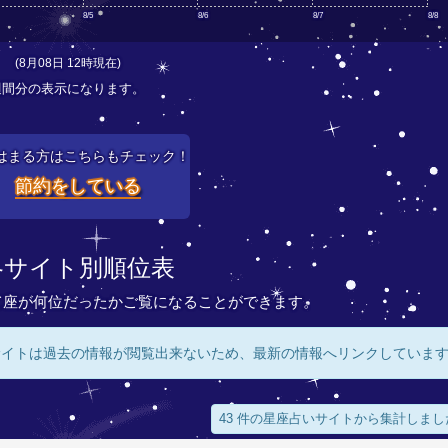
8/5
8/6
8/7
8/8
(8月08日 12時現在)
週間分の表示になります。
はまる方はこちらもチェック！
節約をしている
各サイト別順位表
て座が何位だったかご覧になることができます。
サイトは過去の情報が閲覧出来ないため、最新の情報へリンクしていま
43 件の星座占いサイトから集計しまし