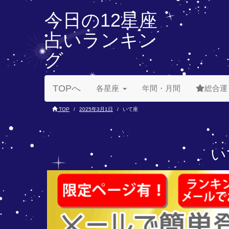
今日の12星座
占いランキン
グ
TOPへ
各星座
年間・月間
総合運
TOP
2025年3月1日
いて座
い