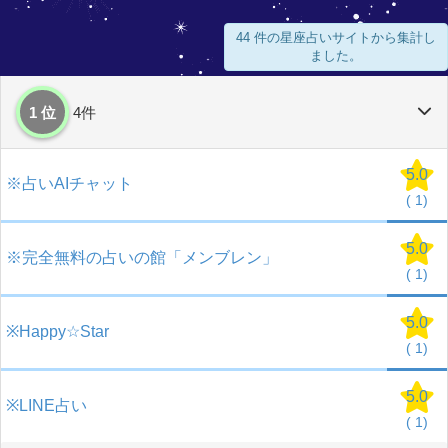
44 件の星座占いサイトから集計し
ました。
1 位
4件
5.0
※占いAIチャット
(
1)
5.0
※完全無料の占いの館「メンブレン」
(
1)
5.0
※Happy☆Star
(
1)
5.0
※LINE占い
(
1)