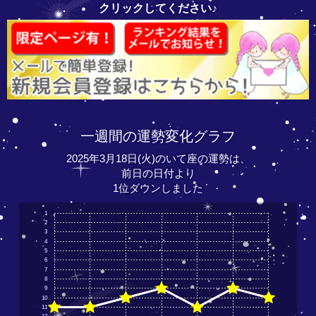
クリックしてください♪
一週間の運勢変化グラフ
2025年3月18日(火)のいて座の運勢は、
前日の日付より
1位ダウンしました
1
2
3
4
5
6
7
8
9
10
11