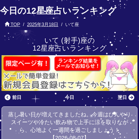
今日の12星座占いランキング
TOP
2025年3月18日
いて座
いて (射手)座の
12星座占いランキング
前日
今日
翌日
蒸し暑い日が増えてきましたね。今週はひんやり
スイーツや冷たい飲み物で上手に涼を取りなが
ら、心地よく一週間を過ごしましょう！
【2026-08-07】