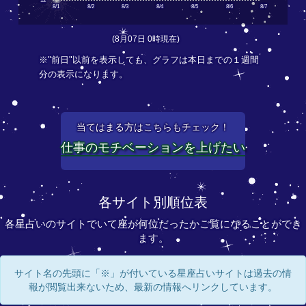
12
8/1
8/2
8/3
8/4
8/5
8/6
8/7
(8月07日 0時現在)
※"前日"以前を表示しても、グラフは本日までの１週間
分の表示になります。
当てはまる方はこちらもチェック！
仕事のモチベーションを上げたい
各サイト別順位表
各星占いのサイトでいて座が何位だったかご覧になることができ
ます。
サイト名の先頭に「※」が付いている星座占いサイトは過去の情
報が閲覧出来ないため、最新の情報へリンクしています。