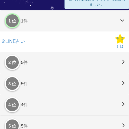
ました。
1 位
1件
5.0
※LINE占い
(
1)
2 位
5件
3 位
5件
4 位
4件
5 位
5件