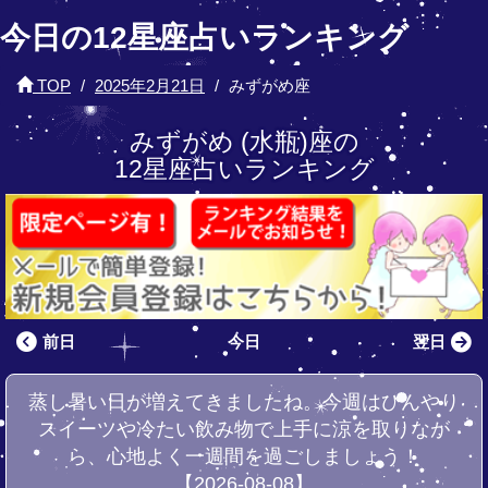
今日の12星座占いランキング
TOP
2025年2月21日
みずがめ座
みずがめ (水瓶)座の
12星座占いランキング
前日
今日
翌日
蒸し暑い日が増えてきましたね。今週はひんやり
スイーツや冷たい飲み物で上手に涼を取りなが
ら、心地よく一週間を過ごしましょう！
【2026-08-08】