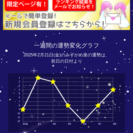
一週間の運勢変化グラフ
2025年2月21日(金)のみずがめ座の運勢は、
前日の日付より
↑
1
2
3
4
5
6
7
8
9
10
11
12
8/2
8/3
8/4
8/5
8/6
8/7
8/8