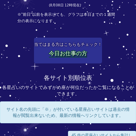
(8月08日 12時現在)
※"前日"以前を表示しても、グラフは本日までの１週間
分の表示になります。
当てはまる方はこちらもチェック！
今日お仕事の方
各サイト別順位表
各星占いのサイトでみずがめ座が何位だったかご覧になることが
できます。
サイト名の先頭に「※」が付いている星座占いサイトは過去の情
報が閲覧出来ないため、最新の情報へリンクしています。
45 件の星座占いサイトから集計し