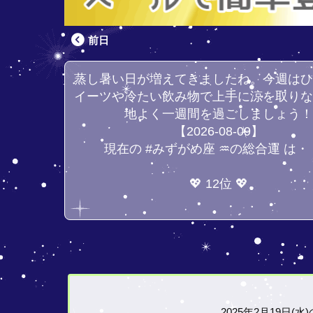
前日
蒸し暑い日が増えてきましたね。今週は
イーツや冷たい飲み物で上手に涼を取り
地よく一週間を過ごしましょう
【2026-08-09】
現在の #みずがめ座 ♒の総合運 は・
💖 12位 💖
2025年2月19日(水)