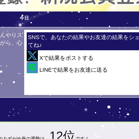
今日
ひんやりス
SNSで、あなたの結果やお友達の結果をシ
ながら、心
てね♪
！
Xで結果をポストする
・・
LINEで結果をお友達に送る
12位
の
みずがめ座の運勢は…
です！