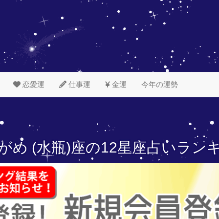
恋愛運
仕事運
金運
今年の運勢
がめ (水瓶)座の
12星座占いラン