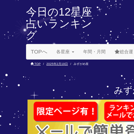
今日の12星座
占いランキン
グ
TOPへ
各星座
年間・月間
総合運
TOP
2025年2月19日
みずがめ座
みず