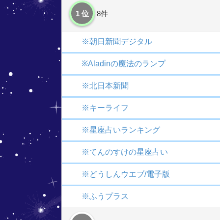
1 位
8件
※朝日新聞デジタル
※Aladinの魔法のランプ
※北日本新聞
※キーライフ
※星座占いランキング
※てんのすけの星座占い
※どうしんウエブ/電子版
※ふうプラス