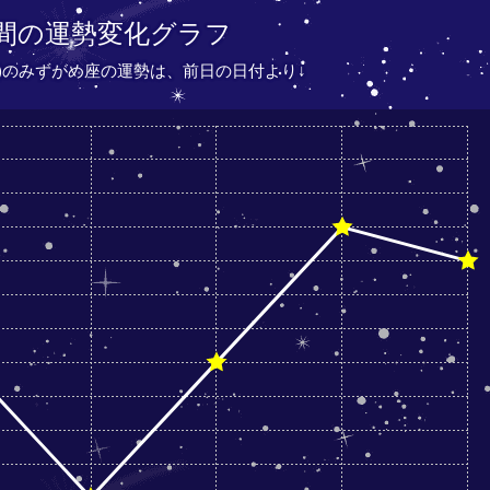
間の運勢変化グラフ
(水)のみずがめ座の運勢は、
前日の日付より
↓