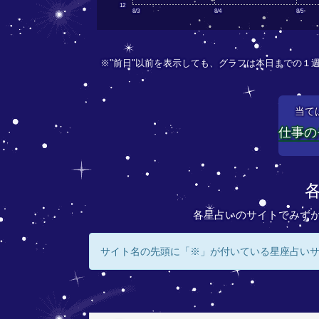
12
8/3
8/4
8/5
※"前日"以前を表示しても、グラフは本日までの１
当て
仕事の
各星占いのサイトでみず
サイト名の先頭に「※」が付いている星座占い