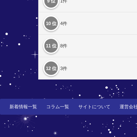
9 位
1件
10 位
4件
11 位
8件
12 位
3件
新着情報一覧
コラム一覧
サイトについて
運営会