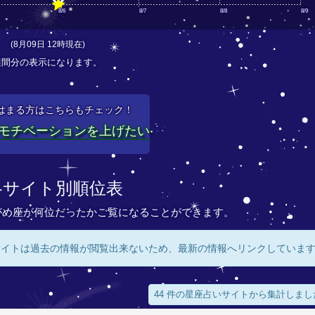
8/6
8/7
8/8
8/9
(8月09日 12時現在)
週間分の表示になります。
はまる方はこちらもチェック！
モチベーションを上げたい
各サイト別順位表
がめ座が何位だったかご覧になることができます。
サイトは過去の情報が閲覧出来ないため、最新の情報へリンクしていま
44 件の星座占いサイトから集計しまし