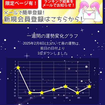
一週間の運勢変化グラフ
2025年2月8日(土)のいて座の運勢は、
前日の日付より
1位ダウンしました
1
2
3
4
5
6
7
8
9
10
11
12
7/31
8/1
8/2
8/3
8/4
8/5
8/6