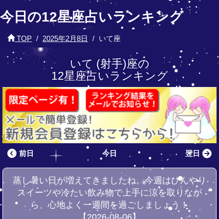
今日の12星座占いランキング
TOP
2025年2月8日
いて座
いて (射手)座の
12星座占いランキング
前日
今日
翌日
蒸し暑い日が増えてきましたね。今週はひんやり
スイーツや冷たい飲み物で上手に涼を取りなが
ら、心地よく一週間を過ごしましょう！
【2026-08-06】