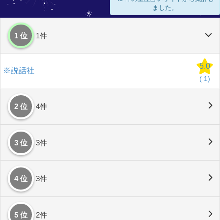
ました。
1 位
1件
5.0
※説話社
(
1)
2 位
4件
3 位
3件
4 位
3件
5 位
2件