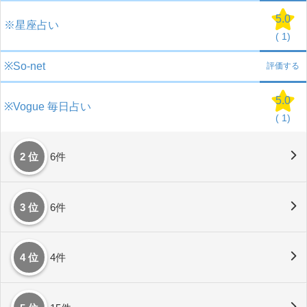
5.0
※星座占い
(
1)
※So-net
評価する
5.0
※Vogue 毎日占い
(
1)
2 位
6件
3 位
6件
4 位
4件