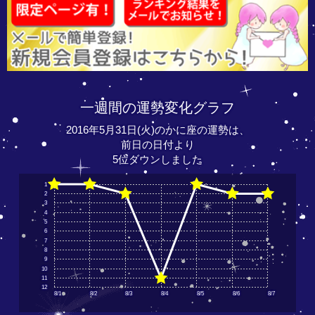
一週間の運勢変化グラフ
2016年5月31日(火)のかに座の運勢は、
前日の日付より
5位ダウンしました
1
2
3
4
5
6
7
8
9
10
11
12
8/1
8/2
8/3
8/4
8/5
8/6
8/7