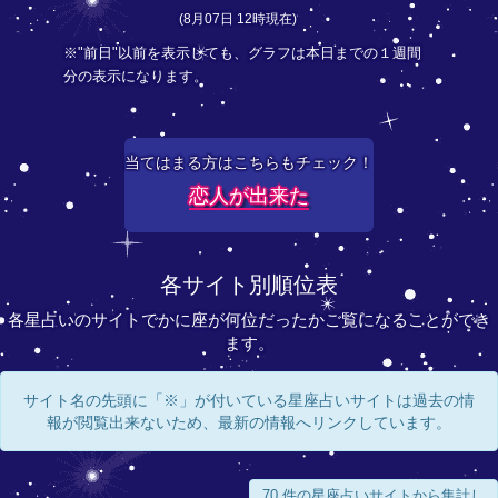
(8月07日 12時現在)
※"前日"以前を表示しても、グラフは本日までの１週間
分の表示になります。
当てはまる方はこちらもチェック！
恋人が出来た
各サイト別順位表
各星占いのサイトでかに座が何位だったかご覧になることができ
ます。
サイト名の先頭に「※」が付いている星座占いサイトは過去の情
報が閲覧出来ないため、最新の情報へリンクしています。
70 件の星座占いサイトから集計し