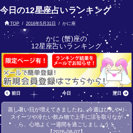
今日の12星座占いランキング
TOP
2016年5月31日
かに座
かに (蟹)座の
12星座占いランキング
前日
今日
翌日
蒸し暑い日が増えてきましたね。今週はひんやり
スイーツや冷たい飲み物で上手に涼を取りなが
ら、心地よく一週間を過ごしましょう！
【2026-08-07】