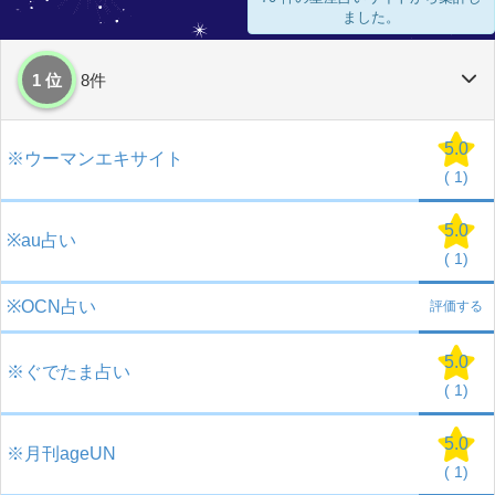
ました。
1 位
8件
5.0
※ウーマンエキサイト
(
1)
5.0
※au占い
(
1)
※OCN占い
評価する
5.0
※ぐでたま占い
(
1)
5.0
※月刊ageUN
(
1)