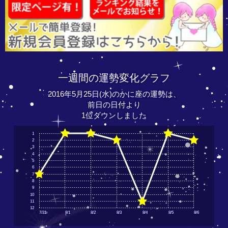
一週間の運勢変化グラフ
2016年5月25日(水)のかに座の運勢は、
前日の日付より
1位ダウンしました
1
2
3
4
5
6
7
8
9
10
11
12
7/31
8/1
8/2
8/3
8/4
8/5
8/6