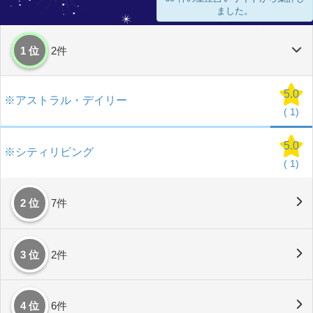
ました。
1 位
2件
5.0
※アストラル・デイリー
(
1)
5.0
※シティリビング
(
1)
2 位
7件
3 位
2件
4 位
6件