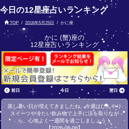
今日の12星座占いランキング
TOP
2016年5月25日
かに座
かに (蟹)座の
12星座占いランキング
前日
今日
翌日
蒸し暑い日が増えてきましたね。今週はひんやり
スイーツや冷たい飲み物で上手に涼を取りなが
ら、心地よく一週間を過ごしましょう！
【2026-08-06】