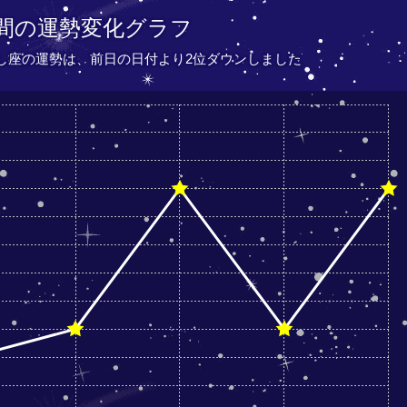
間の運勢変化グラフ
おうし座の運勢は、
前日の日付より
2位ダウンしました