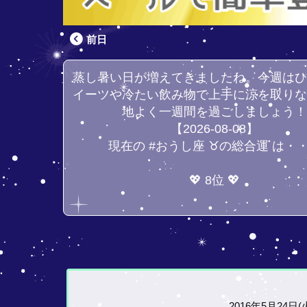
前日
蒸し暑い日が増えてきましたね。今週は
イーツや冷たい飲み物で上手に涼を取り
地よく一週間を過ごしましょう
【2026-08-08】
現在の #おうし座 ♉の総合運 は・
💖 8位 💖
2016年5月24日(