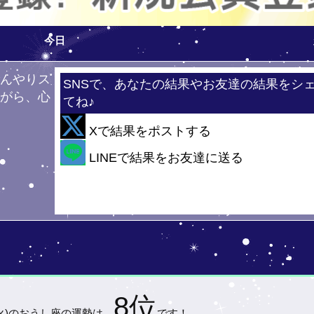
今日
ひんやりス
SNSで、あなたの結果やお友達の結果をシ
ながら、心
てね♪
！
Xで結果をポストする
・・
LINEで結果をお友達に送る
8位
火)の
おうし座の運勢は…
です！