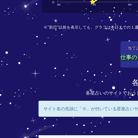
12
8/2
8/3
8/4
※"前日"以前を表示しても、グラフは本日までの１
当て
仕事の
各星占いのサイトでおう
サイト名の先頭に「※」が付いている星座占い