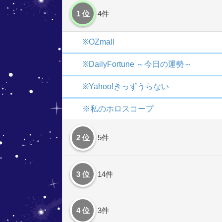
1 位
4件
※OZmall
※DailyFortune ～今日の運勢～
※Yahoo!きっずうらない
※私のホロスコープ
2 位
5件
3 位
14件
4 位
3件