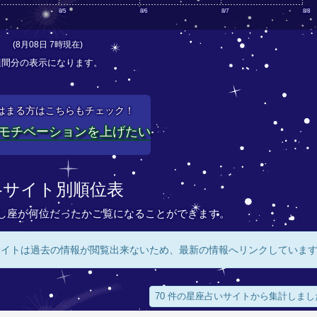
8/5
8/6
8/7
8/8
(8月08日 7時現在)
週間分の表示になります。
はまる方はこちらもチェック！
モチベーションを上げたい
各サイト別順位表
し座が何位だったかご覧になることができます。
サイトは過去の情報が閲覧出来ないため、最新の情報へリンクしていま
70 件の星座占いサイトから集計しまし