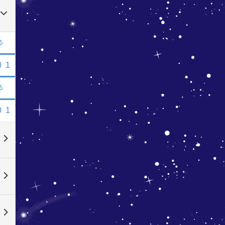
る
0
1
る
0
1