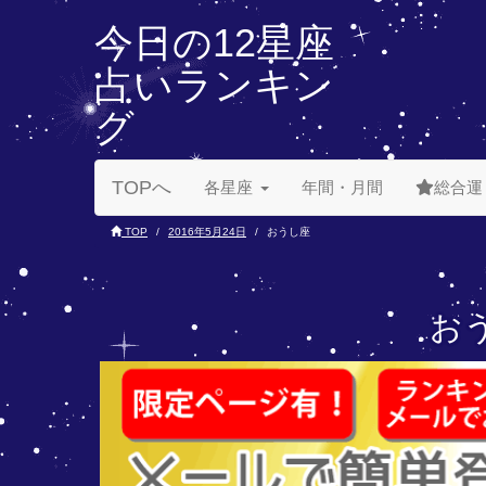
今日の12星座
占いランキン
グ
TOPへ
各星座
年間・月間
総合運
TOP
2016年5月24日
おうし座
おう