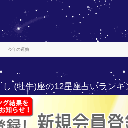
今年の運勢
し (牡牛)座の
12星座占いランキ