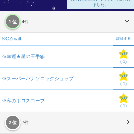
ました。
1 位
4件
※OZmall
評価する
5.0
※幸運★星の玉手箱
(
1)
5.0
※スーパーパナソニックショップ
(
1)
5.0
※私のホロスコープ
(
1)
2 位
7件