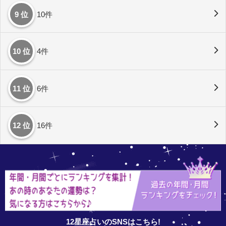
9 位
10件
10 位
4件
11 位
6件
12 位
16件
12星座占いのSNSはこちら!