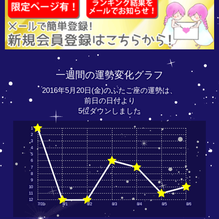
一週間の運勢変化グラフ
2016年5月20日(金)のふたご座の運勢は、
前日の日付より
5位ダウンしました
1
2
3
4
5
6
7
8
9
10
11
12
7/31
8/1
8/2
8/3
8/4
8/5
8/6