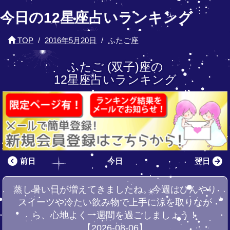
今日の12星座占いランキング
TOP
2016年5月20日
ふたご座
ふたご (双子)座の
12星座占いランキング
前日
今日
翌日
蒸し暑い日が増えてきましたね。今週はひんやり
スイーツや冷たい飲み物で上手に涼を取りなが
ら、心地よく一週間を過ごしましょう！
【2026-08-06】