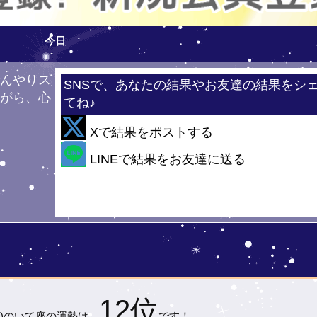
今日
ひんやりス
SNSで、あなたの結果やお友達の結果をシ
ながら、心
てね♪
！
Xで結果をポストする
・
LINEで結果をお友達に送る
12位
)の
いて座の運勢は…
です！