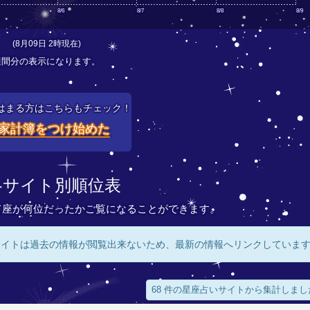
8/6
8/7
8/8
8/9
(8月09日 2時現在)
週間分の表示になります。
はまる方はこちらもチェック！
家計簿をつけ始めた
各サイト別順位表
て座が何位だったかご覧になることができます。
サイトは過去の情報が閲覧出来ないため、最新の情報へリンクしていま
68 件の星座占いサイトから集計しまし