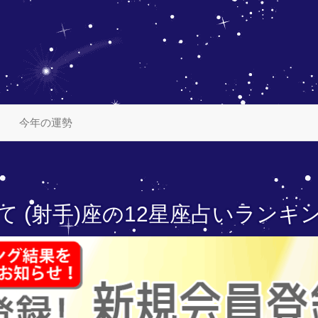
今年の運勢
て (射手)座の
12星座占いランキ