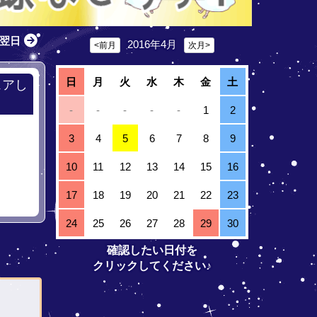
翌日
2016年4月
<前月
次月>
日
月
火
水
木
金
土
ェアし
-
-
-
-
-
1
2
3
4
5
6
7
8
9
10
11
12
13
14
15
16
17
18
19
20
21
22
23
24
25
26
27
28
29
30
確認したい日付を
クリックしてください♪