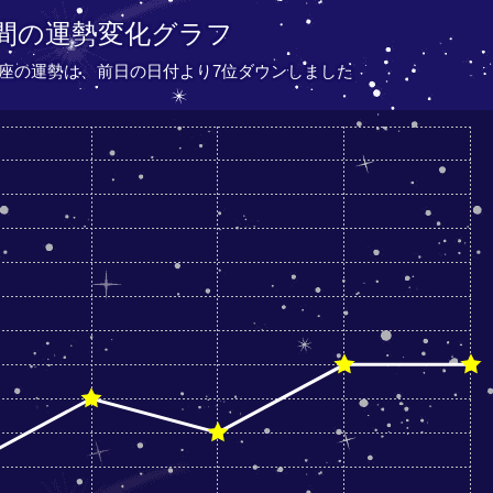
間の運勢変化グラフ
いて座の運勢は、
前日の日付より
7位ダウンしました