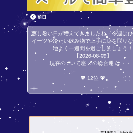
前日
蒸し暑い日が増えてきましたね。今週は
イーツや冷たい飲み物で上手に涼を取り
地よく一週間を過ごしましょう
【2026-08-09】
現在の #いて座 ♐の総合運 は・・
💖 12位 💖
2016年4月5日(火