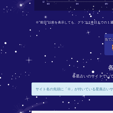
12
8/3
8/4
8/5
※"前日"以前を表示しても、グラフは本日までの１
当て
各星占いのサイトでい
サイト名の先頭に「※」が付いている星座占い