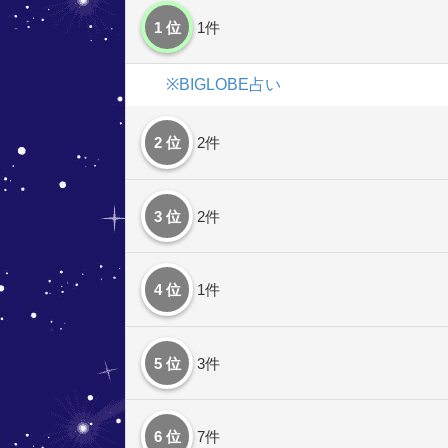
1 位
1件
※BIGLOBE占い
2 位
2件
3 位
2件
4 位
1件
5 位
3件
6 位
7件