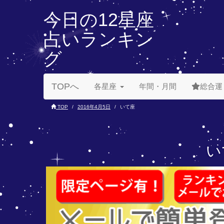
今日の12星座
占いランキン
グ
TOPへ
各星座
年間・月間
総合運
TOP
2016年4月5日
いて座
い