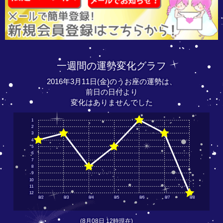
一週間の運勢変化グラフ
2016年3月11日(金)のうお座の運勢は、
前日の日付より
変化はありませんでした
1
2
3
4
5
6
7
8
9
10
11
12
8/2
8/3
8/4
8/5
8/6
8/7
8/8
(8月08日 12時現在)