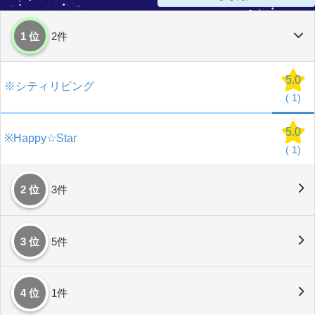
1 位
2件
5.0
※シティリビング
(
1)
5.0
※Happy☆Star
(
1)
2 位
3件
3 位
5件
4 位
1件