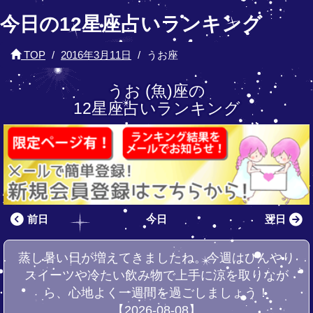
今日の12星座占いランキング
TOP
2016年3月11日
うお座
うお (魚)座の
12星座占いランキング
前日
今日
翌日
蒸し暑い日が増えてきましたね。今週はひんやり
スイーツや冷たい飲み物で上手に涼を取りなが
ら、心地よく一週間を過ごしましょう！
【2026-08-08】