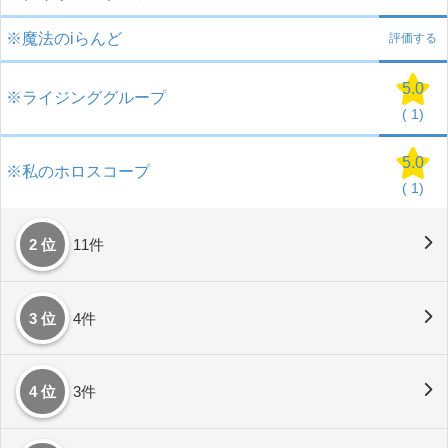
※魔法のiらんど
評価する
5.0
※ライジンググループ
(
1)
5.0
※私のホロスコープ
(
1)
2 位
11件
3 位
4件
4 位
3件