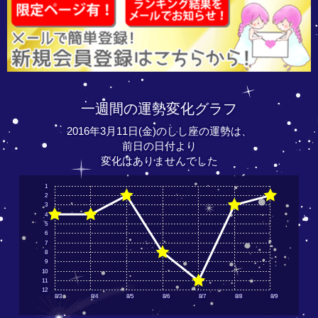
一週間の運勢変化グラフ
2016年3月11日(金)のしし座の運勢は、
前日の日付より
変化はありませんでした
1
2
3
4
5
6
7
8
9
10
11
12
8/3
8/4
8/5
8/6
8/7
8/8
8/9