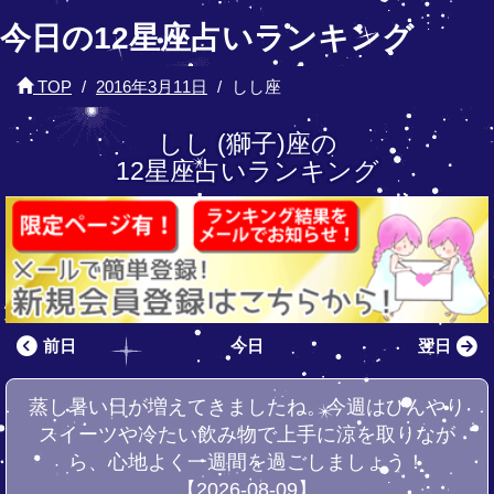
今日の12星座占いランキング
TOP
2016年3月11日
しし座
しし (獅子)座の
12星座占いランキング
前日
今日
翌日
蒸し暑い日が増えてきましたね。今週はひんやり
スイーツや冷たい飲み物で上手に涼を取りなが
ら、心地よく一週間を過ごしましょう！
【2026-08-09】