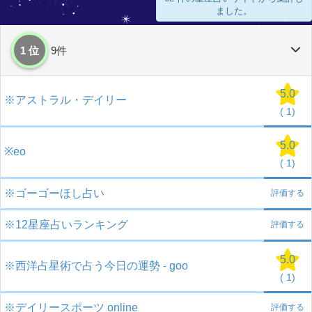
ました。
1 位
9件
5.0
※アストラル・デイリー
(
1)
5.0
※eo
(
1)
※ゴーゴーほし占い
評価する
※12星座占いランキング
評価する
5.0
※西洋占星術で占う今日の運勢 - goo
(
1)
※デイリースポーツ online
評価する