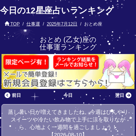
今日の12星座占いランキング
TOP
仕事運
2025年7月12日
おとめ座
おとめ (乙女)座の
仕事運ランキング
前日
今日
翌日
蒸し暑い日が増えてきましたね。今週はひんやり
スイーツや冷たい飲み物で上手に涼を取りなが
ら、心地よく一週間を過ごしましょう！
【2026-08-10】