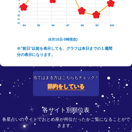
6
7
8
9
10
11
12
8/4
8/5
8/6
8/7
8/8
8/9
8/10
(8月10日 0時現在)
※"前日"以前を表示しても、グラフは本日までの１週間
分の表示になります。
当てはまる方はこちらもチェック！
節約をしている
各サイト別順位表
各星占いのサイトでおとめ座が何位だったかご覧になることがで
きます。