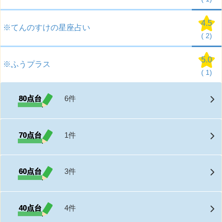
4.5
※てんのすけの星座占い
(
2)
5.0
※ふうプラス
(
1)
80点台
6件
70点台
1件
60点台
3件
40点台
4件