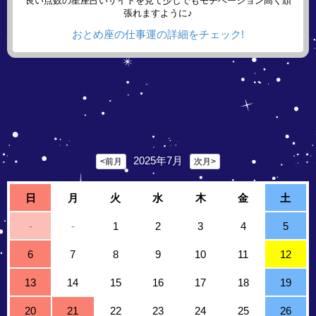
良い点数の星座占いサイトを見て少しでもモチベーション高く頑
張れますように♪
おとめ座の仕事運の詳細をチェック!
2025年7月
<前月
次月>
日
月
火
水
木
金
土
-
-
1
2
3
4
5
6
7
8
9
10
11
12
13
14
15
16
17
18
19
20
21
22
23
24
25
26