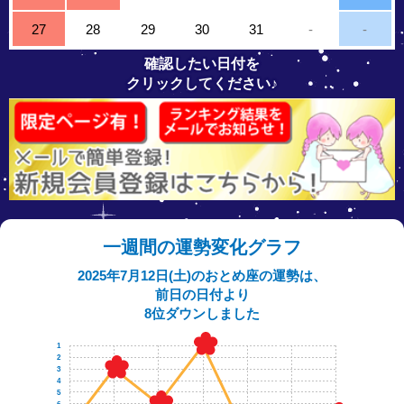
27
28
29
30
31
-
-
確認したい日付を
クリックしてください♪
一週間の運勢変化グラフ
2025年7月12日(土)のおとめ座の運勢は、
前日の日付より
8位ダウンしました
1
2
3
4
5