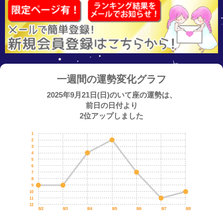
一週間の運勢変化グラフ
2025年9月21日(日)のいて座の運勢は、
前日の日付より
2位アップしました
1
2
3
4
5
6
7
8
9
10
11
12
8/2
8/3
8/4
8/5
8/6
8/7
8/8