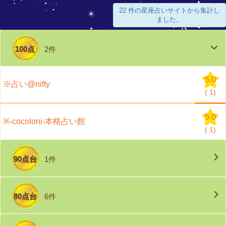
22 件の星座占いサイトから集計し
ました。
100点
2件
5.0
※占い@nifty
(
1)
5.0
※-cocoloni-本格占い館
(
1)
90点台
1件
80点台
6件