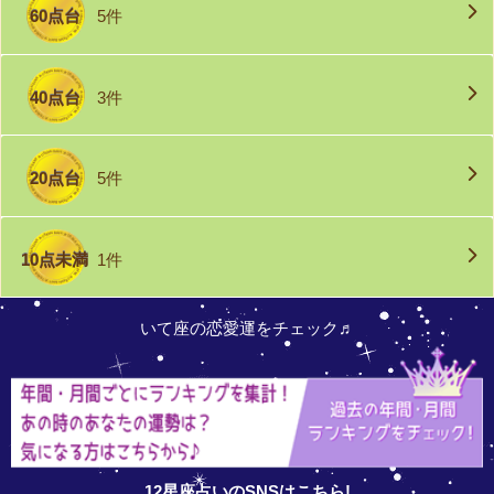
60点台
5件
40点台
3件
20点台
5件
10点未満
1件
いて座の恋愛運をチェック♬
12星座占いのSNSはこちら!