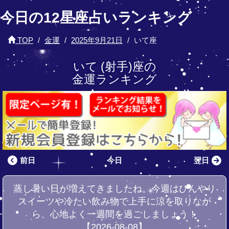
今日の12星座占いランキング
TOP
金運
2025年9月21日
いて座
いて (射手)座の
金運ランキング
前日
今日
翌日
蒸し暑い日が増えてきましたね。今週はひんやり
スイーツや冷たい飲み物で上手に涼を取りなが
ら、心地よく一週間を過ごしましょう！
【2026-08-08】