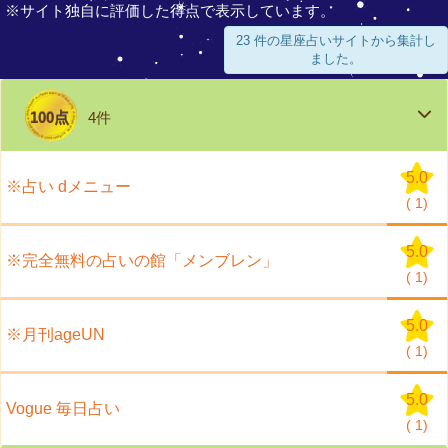
※サイト独自に評価した得点で表示しています。
23 件の星座占いサイトから集計し
ました。
100点
4件
5.0
※占い dメニュー
(
1)
5.0
※完全無料の占いの館「メンブレン」
(
1)
5.0
※月刊ageUN
(
1)
5.0
Vogue 毎日占い
(
1)