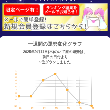
一週間の運勢変化グラフ
2025年9月11日(木)のいて座の運勢は、
前日の日付より
5位ダウンしました
1
2
3
4
5
6
7
8
9
10
11
12
8/2
8/3
8/4
8/5
8/6
8/7
8/8