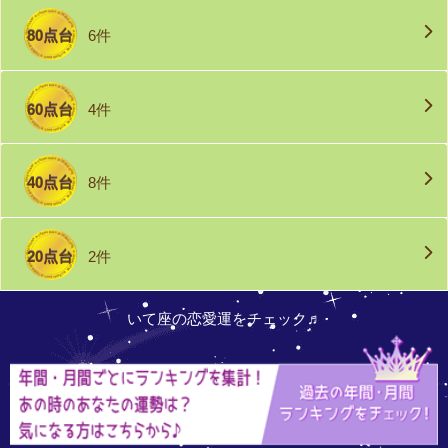
80点台
6件
60点台
4件
40点台
8件
20点台
2件
いて座の恋愛運をチェック♬