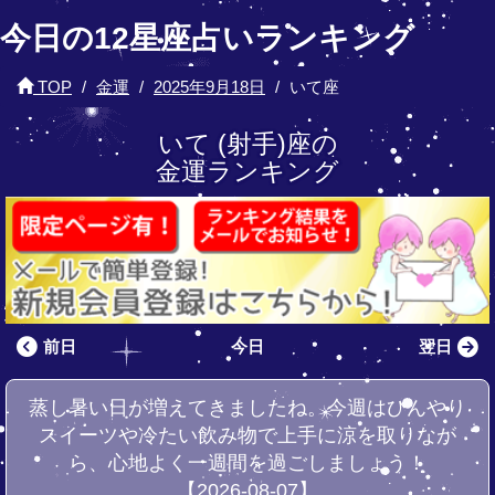
今日の12星座占いランキング
TOP
金運
2025年9月18日
いて座
いて (射手)座の
金運ランキング
前日
今日
翌日
蒸し暑い日が増えてきましたね。今週はひんやり
スイーツや冷たい飲み物で上手に涼を取りなが
ら、心地よく一週間を過ごしましょう！
【2026-08-07】