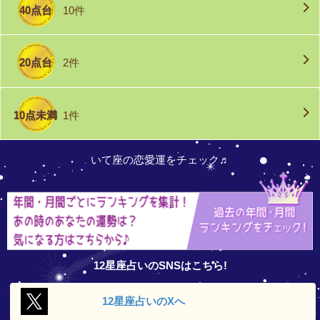
40点台
10件
20点台
2件
10点未満
1件
いて座の恋愛運をチェック♬
12星座占いのSNSはこちら!
12星座占いの
Xへ