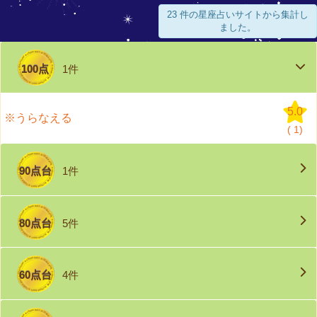
23 件の星座占いサイトから集計し
ました。
100点
1件
5.0
※うらなえる
(
1)
90点台
1件
80点台
5件
60点台
4件