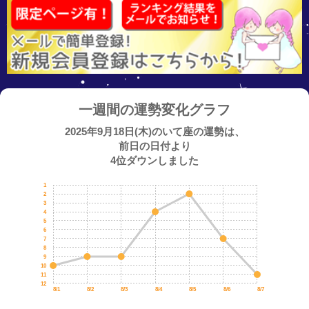
一週間の運勢変化グラフ
2025年9月18日(木)のいて座の運勢は、
前日の日付より
4位ダウンしました
1
2
3
4
5
6
7
8
9
10
11
12
8/1
8/2
8/3
8/4
8/5
8/6
8/7