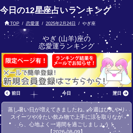
今日の12星座占いランキング
TOP
恋愛運
2025年2月24日
やぎ座
やぎ (山羊)座の
恋愛運ランキング
前日
今日
翌日
蒸し暑い日が増えてきましたね。今週はひんやり
スイーツや冷たい飲み物で上手に涼を取りなが
ら、心地よく一週間を過ごしましょう！
【2026-08-09】