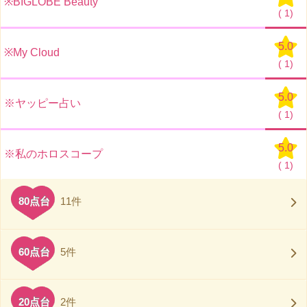
※BIGLOBE Beauty
(
1)
5.0
※My Cloud
(
1)
5.0
※ヤッピー占い
(
1)
5.0
※私のホロスコープ
(
1)
80点台
11件
60点台
5件
20点台
2件