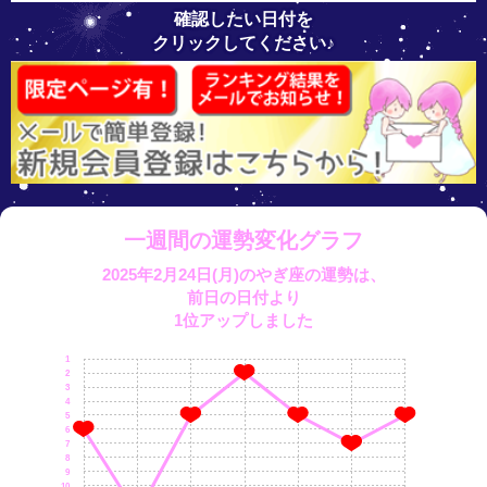
確認したい日付を
クリックしてください♪
一週間の運勢変化グラフ
2025年2月24日(月)のやぎ座の運勢は、
前日の日付より
1位アップしました
1
2
3
4
5
6
7
8
9
10