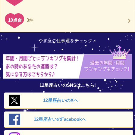
10点台
3件
やぎ座の仕事運をチェック♬
12星座占いのSNSはこちら!
12星座占いの
Xへ
12星座占いの
Facebookへ