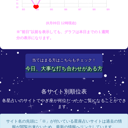
11
12
8/3
8/4
8/5
8/6
8/7
8/8
8/9
(8月09日 12時現在)
※"前日"以前を表示しても、グラフは本日までの１週間
分の表示になります。
当てはまる方はこちらもチェック！
今日、大事な打ち合わせがある方
各サイト別順位表
各星占いのサイトでやぎ座が何位だったかご覧になることができ
ます。
サイト名の先頭に「※」が付いている星座占いサイトは過去の情
報が閲覧出来ないため、最新の情報へリンクしています。