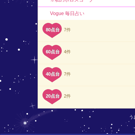
Vogue 毎日占い
80点台
7件
60点台
4件
40点台
7件
20点台
2件
う