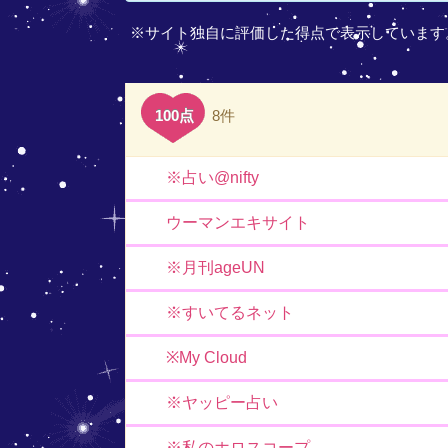
※サイト独自に評価した得点で表示しています
100点
8件
※占い@nifty
ウーマンエキサイト
※月刊ageUN
※すいてるネット
※My Cloud
※ヤッピー占い
※私のホロスコープ