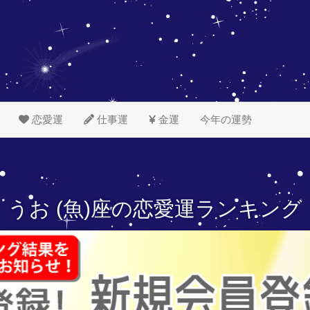
恋愛運
仕事運
金運
今年の運勢
うお (魚)座の
恋愛運ランキング