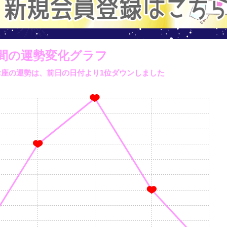
間の運勢変化グラフ
うお座の運勢は、
前日の日付より
1位ダウンしました