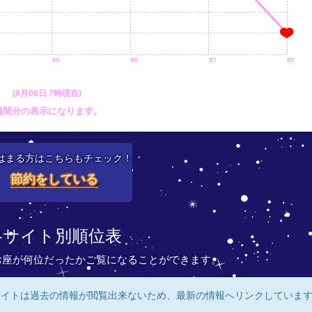
8/5
8/6
8/7
8/8
(8月08日 7時現在)
週間分の表示になります。
はまる方はこちらもチェック！
節約をしている
各サイト別順位表
お座が何位だったかご覧になることができます。
サイトは過去の情報が閲覧出来ないため、最新の情報へリンクしていま