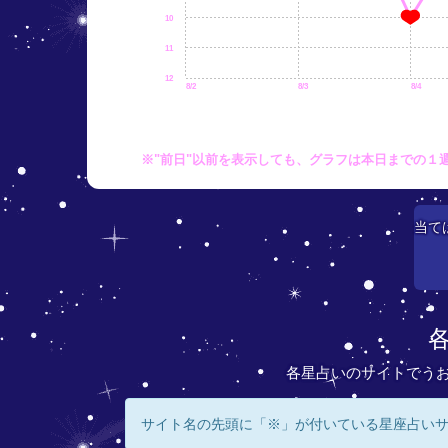
10
11
12
8/2
8/3
8/4
※"前日"以前を表示しても、グラフは本日までの１
当て
各星占いのサイトでう
サイト名の先頭に「※」が付いている星座占い