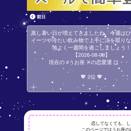
前日
蒸し暑い日が増えてきましたね。今週は
イーツや冷たい飲み物で上手に涼を取り
地よく一週間を過ごしましょう
【2026-08-08】
現在の #うお座 ♓の恋愛運 は・・
💖 2位 💖
恋してなくても、し
このページではうお座の