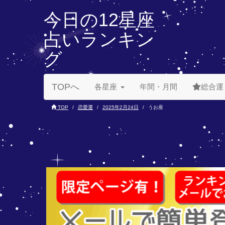
今日の12星座
占いランキン
グ
TOPへ
各星座
年間・月間
総合運
TOP
恋愛運
2025年2月24日
うお座