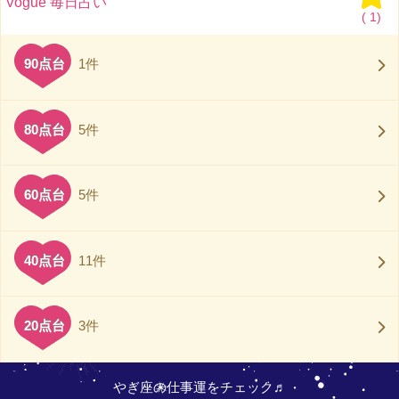
Vogue 毎日占い
(
1)
90点台
1件
80点台
5件
60点台
5件
40点台
11件
20点台
3件
やぎ座の仕事運をチェック♬