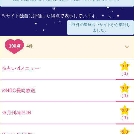
※サイト独自に評価した得点で表示しています。
29 件の星座占いサイトから集計し
ました。
100点
4件
5.0
※占い dメニュー
(
1)
5.0
※NBC長崎放送
(
1)
5.0
※月刊ageUN
(
1)
5.0