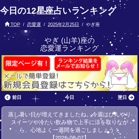
今日の12星座占いランキング
TOP
恋愛運
2025年2月25日
やぎ座
やぎ (山羊)座の
恋愛運ランキング
前日
今日
翌日
蒸し暑い日が増えてきましたね。今週はひんやり
スイーツや冷たい飲み物で上手に涼を取りなが
ら、心地よく一週間を過ごしましょう！
【2026-08-07】