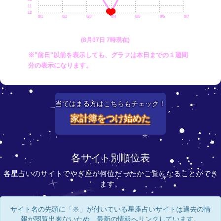
11
12
8/1
8/2
8/3
8/4
8/5
8/6
8/7
(8月07日 7時現在)
※"前日"以前を表示しても、グラフは本日までの１週間
分の表示になります。
当てはまる方はこちらもチェック！
家計簿をつけ始めた
各サイト別順位表
各星占いのサイトでやぎ座が何位だったかご覧になることができ
ます。
サイト名の先頭に「※」が付いている星座占いサイトは過去の情
報が閲覧出来ないため、最新の情報へリンクしています。