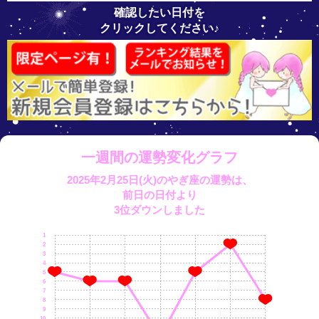
確認したい日付を
クリックしてください♪
一週間の運勢変化グラフ
2025年2月25日(火)のやぎ座の運勢は、
前日の日付より
3位ダウンしました
1
2
3
4
5
6
7
8
9
10