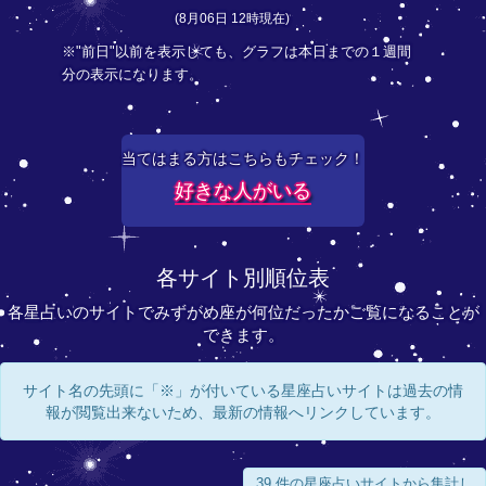
(8月06日 12時現在)
※"前日"以前を表示しても、グラフは本日までの１週間
分の表示になります。
当てはまる方はこちらもチェック！
好きな人がいる
各サイト別順位表
各星占いのサイトでみずがめ座が何位だったかご覧になることが
できます。
サイト名の先頭に「※」が付いている星座占いサイトは過去の情
報が閲覧出来ないため、最新の情報へリンクしています。
39 件の星座占いサイトから集計し