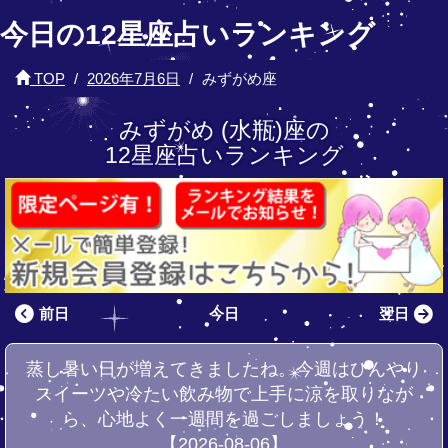
今日の12星座占いランキング
TOP
2026年7月6日
みずがめ座
みずがめ (水瓶)座の
12星座占いランキング
前日
今日
翌日
蒸し暑い日が増えてきましたね。今週はひんやり
スイーツや冷たい飲み物で上手に涼を取りなが
ら、心地よく一週間を過ごしましょう！
【2026-08-06】