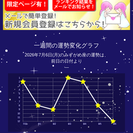
一週間の運勢変化グラフ
2026年7月6日(月)のみずがめ座の運勢は、
前日の日付より
―
1
2
3
4
5
6
7
8
9
10
11
12
7/31
8/1
8/2
8/3
8/4
8/5
8/6