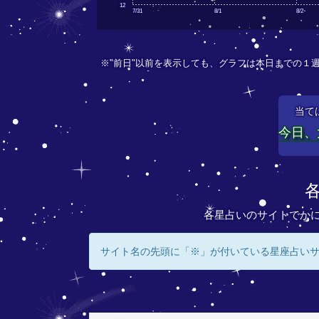
12
7/31
8/1
8/2
※"前日"以前を表示しても、グラフは本日までの１
当て
今日、
各星占いのサイトでか
サイト名の先頭に「※」が付いている星座占い