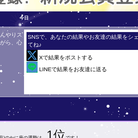
今日
ひんやりス
SNSで、あなたの結果やお友達の結果をシ
ながら、心
てね♪
！
Xで結果をポストする
・
LINEで結果をお友達に送る
1位
(月)の
かに座の運勢は…
です！