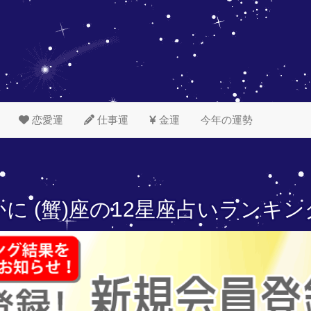
恋愛運
仕事運
金運
今年の運勢
かに (蟹)座の
12星座占いランキン