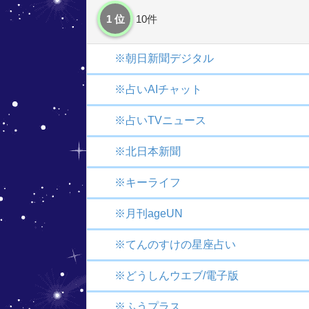
1 位
10件
※朝日新聞デジタル
※占いAIチャット
※占いTVニュース
※北日本新聞
※キーライフ
※月刊ageUN
※てんのすけの星座占い
※どうしんウエブ/電子版
※ふうプラス