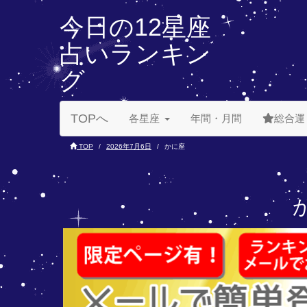
今日の12星座
占いランキン
グ
TOPへ
各星座
年間・月間
総合運
TOP
2026年7月6日
かに座