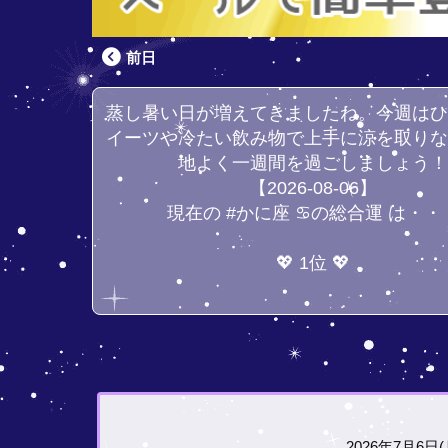
前日
蒸し暑い日が増えてきましたね。今週は
イーツや冷たい飲み物で上手に涼を取り
地よく一週間を過ごしましょう
【2026-08-06】
現在の #かに座 ♋の総合運 は・・
💖 1位 💖
2026年7月6日