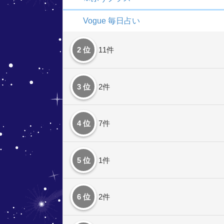
Vogue 毎日占い
2 位
11件
3 位
2件
4 位
7件
5 位
1件
6 位
2件