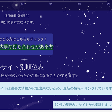
8/3
8/4
8/5
8/6
(8月06日 9時現在)
週間分の表示になります。
はまる方はこちらもチェック！
大事な打ち合わせがある方
各サイト別順位表
に座が何位だったかご覧になることができます。
サイトは過去の情報が閲覧出来ないため、最新の情報へリンクしていま
39 件の星座占いサイトから集計しまし