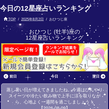
今日の12星座占いランキング
TOP
2025年8月2日
おひつじ座
おひつじ (牡羊)座の
12星座占いランキング
前日
今日
翌日
蒸し暑い日が増えてきましたね。今週はひんやり
スイーツや冷たい飲み物で上手に涼を取りなが
ら、心地よく一週間を過ごしましょう！
【2026-08-09】