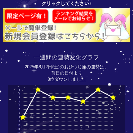
クリックしてください♪
一週間の運勢変化グラフ
2025年8月2日(土)のおひつじ座の運勢は、
前日の日付より
8位ダウンしました
1
2
3
4
5
6
7
8
9
10
11