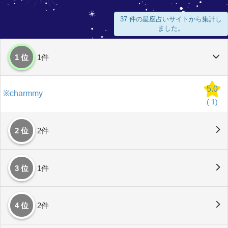
37 件の星座占いサイトから集計し
ました。
1 位
1件
5.0
※charmmy
(
1)
2 位
2件
3 位
1件
4 位
2件