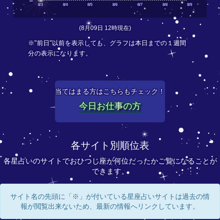
12
8/3
8/4
8/5
8/6
8/7
8/8
8/9
(8月09日 12時現在)
※"前日"以前を表示しても、グラフは本日までの１週間
分の表示になります。
当てはまる方はこちらもチェック！
今日お仕事の方
各サイト別順位表
各星占いのサイトでおひつじ座が何位だったかご覧になることが
できます。
サイト名の先頭に「※」が付いている星座占いサイトは過去の情
報が閲覧出来ないため、最新の情報へリンクしています。