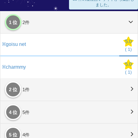
ました。
1 位
2件
5.0
※goisu net
(
1)
5.0
※charmmy
(
1)
2 位
1件
4 位
5件
5 位
4件