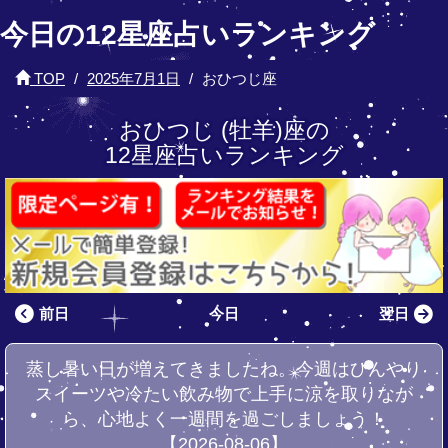
今日の12星座占いランキング
TOP
2025年7月1日
おひつじ座
おひつじ (牡羊)座の
12星座占いランキング
前日
今日
翌日
蒸し暑い日が増えてきましたね。今週はひんやり
スイーツや冷たい飲み物で上手に涼を取りなが
ら、心地よく一週間を過ごしましょう！
【2026-08-06】