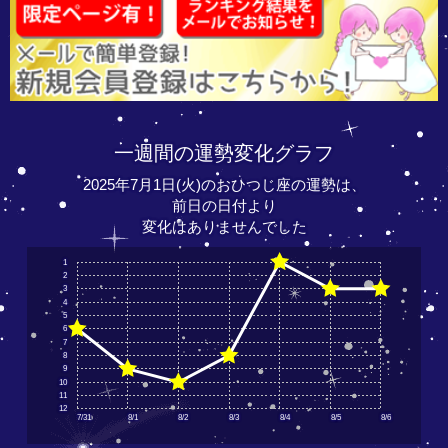
一週間の運勢変化グラフ
2025年7月1日(火)のおひつじ座の運勢は、
前日の日付より
変化はありませんでした
1
2
3
4
5
6
7
8
9
10
11
12
7/31
8/1
8/2
8/3
8/4
8/5
8/6