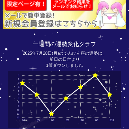
一週間の運勢変化グラフ
2025年7月28日(月)のてんびん座の運勢は、
前日の日付より
1位ダウンしました
1
2
3
4
5
6
7
8
9
10
11
12
8/4
8/5
8/6
8/7
8/8
8/9
8/10