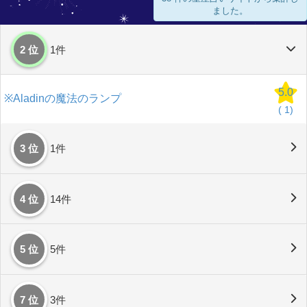
ました。
2 位
1件
5.0
※Aladinの魔法のランプ
(
1)
3 位
1件
4 位
14件
5 位
5件
7 位
3件