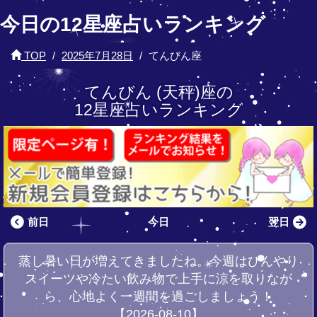
今日の12星座占いランキング
TOP
2025年7月28日
てんびん座
てんびん (天秤)座の
12星座占いランキング
前日
今日
翌日
蒸し暑い日が増えてきましたね。今週はひんやり
スイーツや冷たい飲み物で上手に涼を取りなが
ら、心地よく一週間を過ごしましょう！
【2026-08-10】