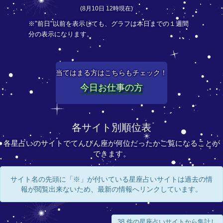
(8月10日 12時現在)
※"前日"以前を表示しても、グラフは本日までの１週間
分の表示になります。
当てはまる方はこちらもチェック！
今日お仕事の方
各サイト別順位表
各星占いのサイトでてんびん座が何位だったかご覧になることが
できます。
サイト名の先頭に「※」が付いている星座占いサイトは過去の情
報が閲覧出来ないため、最新の情報へリンクしています。
38 件の星座占いサイトから集計し