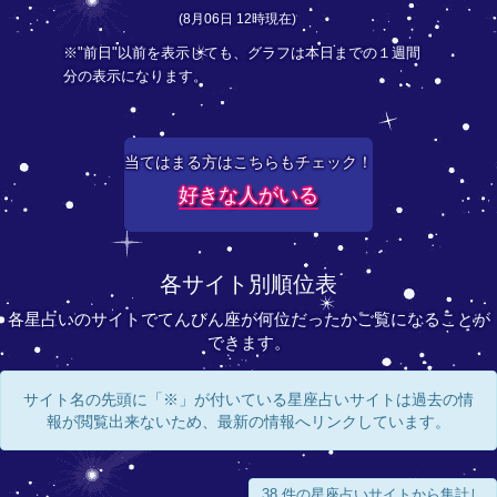
(8月06日 12時現在)
※"前日"以前を表示しても、グラフは本日までの１週間
分の表示になります。
当てはまる方はこちらもチェック！
好きな人がいる
各サイト別順位表
各星占いのサイトでてんびん座が何位だったかご覧になることが
できます。
サイト名の先頭に「※」が付いている星座占いサイトは過去の情
報が閲覧出来ないため、最新の情報へリンクしています。
38 件の星座占いサイトから集計し