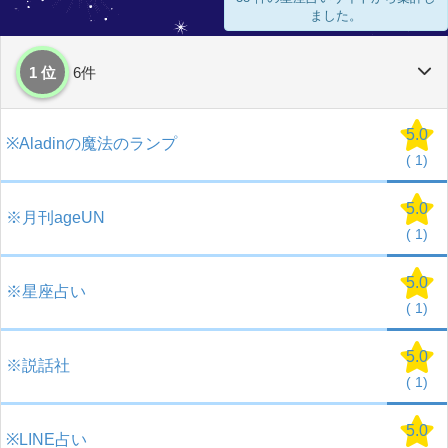
ました。
1 位
6件
5.0
※Aladinの魔法のランプ
(
1)
5.0
※月刊ageUN
(
1)
5.0
※星座占い
(
1)
5.0
※説話社
(
1)
5.0
※LINE占い