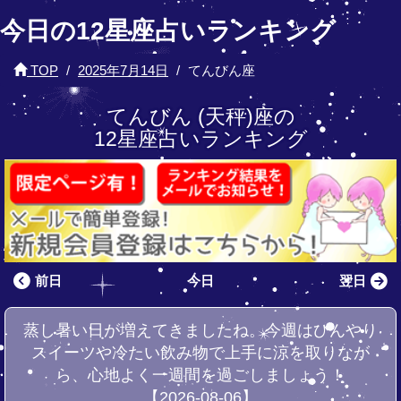
今日の12星座占いランキング
TOP
2025年7月14日
てんびん座
てんびん (天秤)座の
12星座占いランキング
前日
今日
翌日
蒸し暑い日が増えてきましたね。今週はひんやり
スイーツや冷たい飲み物で上手に涼を取りなが
ら、心地よく一週間を過ごしましょう！
【2026-08-06】