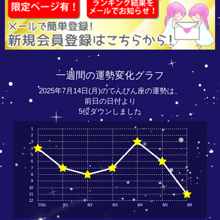
一週間の運勢変化グラフ
2025年7月14日(月)のてんびん座の運勢は、
前日の日付より
5位ダウンしました
1
2
3
4
5
6
7
8
9
10
11
12
7/31
8/1
8/2
8/3
8/4
8/5
8/6