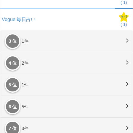
(
1)
5.0
Vogue 毎日占い
(
1)
3 位
1件
4 位
2件
5 位
1件
6 位
5件
7 位
3件