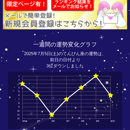
一週間の運勢変化グラフ
2025年7月5日(土)のてんびん座の運勢は、
前日の日付より
3位ダウンしました
1
2
3
4
5
6
7
8
9
10
11
12
8/4
8/5
8/6
8/7
8/8
8/9
8/10