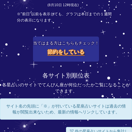
(8月10日 12時現在)
※"前日"以前を表示しても、グラフは本日までの１週間
分の表示になります。
当てはまる方はこちらもチェック！
節約をしている
各サイト別順位表
各星占いのサイトでてんびん座が何位だったかご覧になることが
できます。
サイト名の先頭に「※」が付いている星座占いサイトは過去の情
報が閲覧出来ないため、最新の情報へリンクしています。
37 件の星座占いサイトから集計し