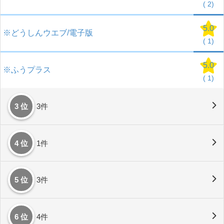
(
2)
5.0
※どうしんウエブ/電子版
(
1)
5.0
※ふうプラス
(
1)
3 位
3件
4 位
1件
5 位
3件
6 位
4件