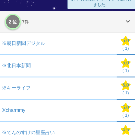
ました。
2 位
7件
5.0
※朝日新聞デジタル
(
1)
5.0
※北日本新聞
(
1)
5.0
※キーライフ
(
1)
5.0
※charmmy
(
1)
4.5
※てんのすけの星座占い