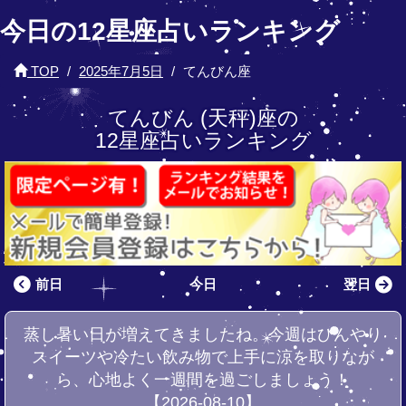
今日の12星座占いランキング
TOP
2025年7月5日
てんびん座
てんびん (天秤)座の
12星座占いランキング
前日
今日
翌日
蒸し暑い日が増えてきましたね。今週はひんやり
スイーツや冷たい飲み物で上手に涼を取りなが
ら、心地よく一週間を過ごしましょう！
【2026-08-10】