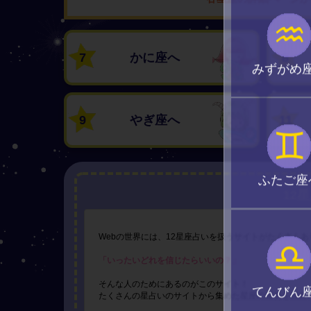
♒
7
かに座へ
8
みずがめ
9
やぎ座へ
11
♊
ふたご座
12
Webの世界には、12星座占いを扱うサイトがたくさん
♎
「いったいどれを信じたらいいの？」
そんな人のためにあるのがこのサイト！
てんびん
たくさんの星占いのサイトから集めた星座の運勢を独自