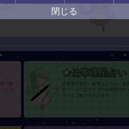
ジで各星占いサイトでの順位や1週間
できます。
閉じる
い
★仕事運星占い
星座の個
仕事運の星占い結果はこちら。星
サイトリ
別ページではグラフや結果別のサ
ストもご覧いただけます。