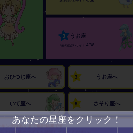
4/38
1位の星占いサイト
3
うお座
4/38
1位の星占いサイト
おひつじ座へ
3
うお座へ
いて座へ
6
さそり座へ
あなたの星座をクリック！
ンキングはあくまで集計結果です
らよい結果のサイトを確認してみてください♪