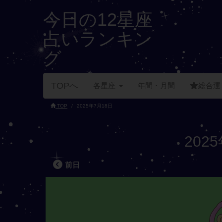
今日の12星座
占いランキン
グ
TOPへ
各星座
年間・月間
総合運
TOP
2025年7月18日
202
前日