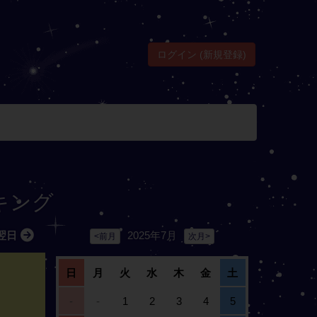
ログイン (新規登録)
ンキング
2025年7月
翌日
<前月
次月>
日
月
火
水
木
金
土
-
-
1
2
3
4
5