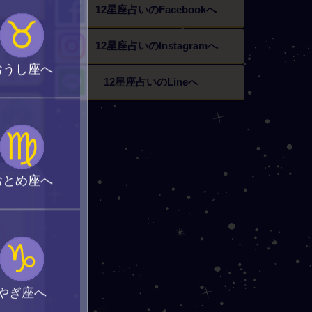
12星座占いの
Facebookへ
♉
12星座占いの
Instagramへ
おうし座へ
12星座占いの
Lineへ
♍
おとめ座へ
♑
やぎ座へ