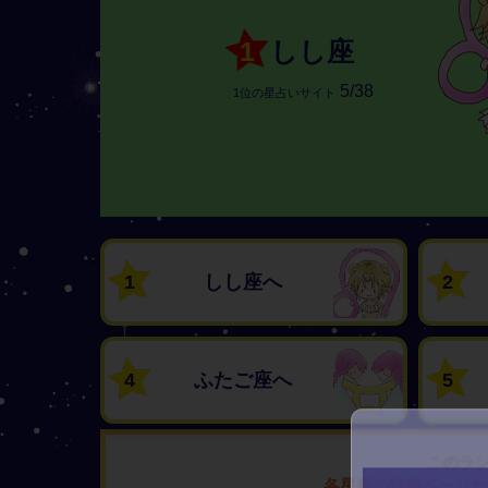
1
しし座
5/38
1位の星占いサイト
1
しし座へ
2
4
ふたご座へ
5
このラ
各星座の詳細ページか