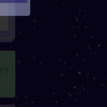
座の個
イトリ