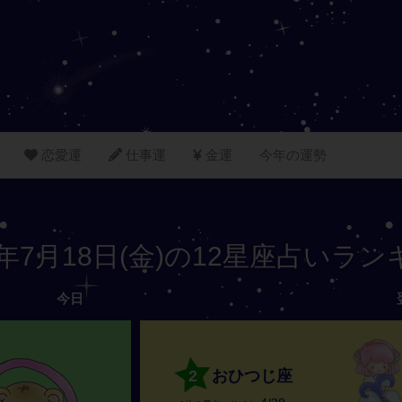
恋愛運
仕事運
金運
今年の運勢
5年7月18日(金)の12星座占いラ
今日
2
おひつじ座