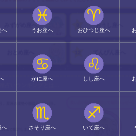
♓
♈
みずがめ座へ
9
おうし座へ
座へ
うお座へ
おひつじ座へ
おとめ座へ
12
てんびん座へ
♋
♌
へ
かに座へ
しし座へ
星座占いランキングとは…
良い占い結果だけ信じて毎日ハッピー♪
あり、星座の運勢や順位もバラバラ。
♏
♐
座へ
さそり座へ
いて座へ
の方法で集計しました。