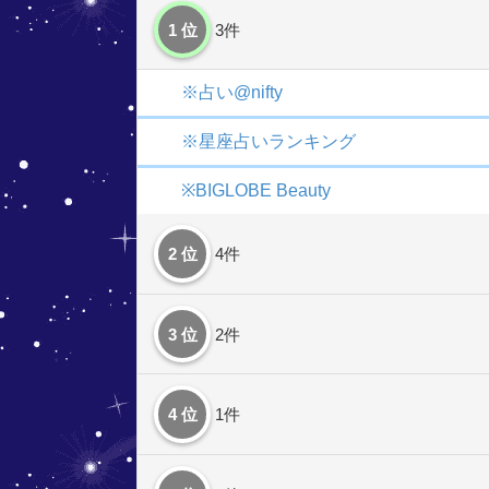
1 位
3件
※占い@nifty
※星座占いランキング
※BIGLOBE Beauty
2 位
4件
3 位
2件
4 位
1件