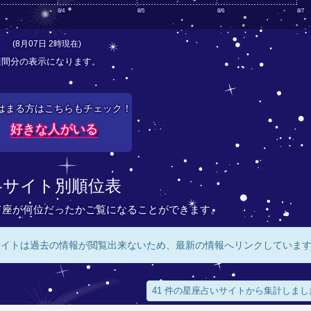
8/4
8/5
8/6
8/7
(8月07日 2時現在)
週間分の表示になります。
はまる方はこちらもチェック！
好きな人がいる
各サイト別順位表
て座が何位だったかご覧になることができます。
サイトは過去の情報が閲覧出来ないため、最新の情報へリンクしていま
41 件の星座占いサイトから集計しまし