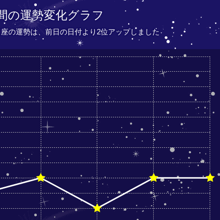
間の運勢変化グラフ
いて座の運勢は、
前日の日付より
2位アップしました