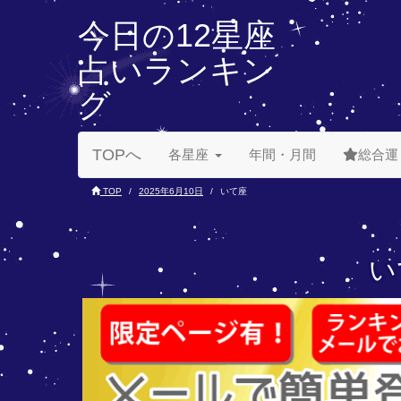
今日の12星座
占いランキン
グ
TOPへ
各星座
年間・月間
総合運
TOP
2025年6月10日
いて座
い