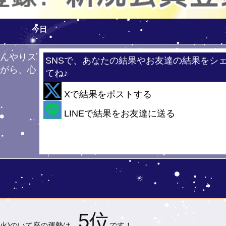
今日
ひんやりス
SNSで、あなたの結果やお友達の結果をシ
ながら、心
てね♪
！
Xで結果をポストする
・
LINEで結果をお友達に送る
5位
(火)の
いて座の運勢は…
です！