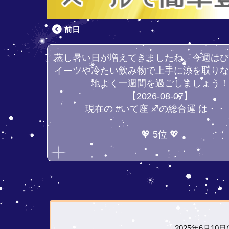
前日
蒸し暑い日が増えてきましたね。今週は
イーツや冷たい飲み物で上手に涼を取り
地よく一週間を過ごしましょう
【2026-08-07】
現在の #いて座 ♐の総合運 は・・
💖 5位 💖
2025年6月10日