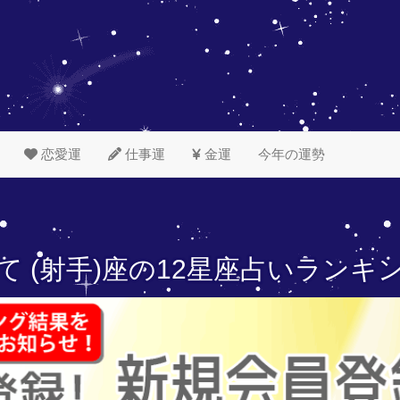
恋愛運
仕事運
金運
今年の運勢
て (射手)座の
12星座占いランキ