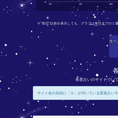
12
8/1
8/2
8/3
※"前日"以前を表示しても、グラフは本日までの１
当て
各星占いのサイトでい
サイト名の先頭に「※」が付いている星座占い