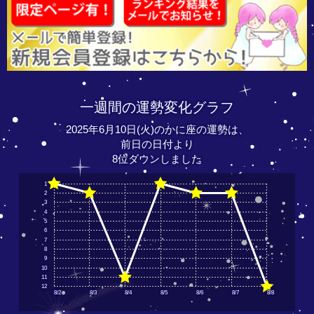
一週間の運勢変化グラフ
2025年6月10日(火)のかに座の運勢は、
前日の日付より
8位ダウンしました
1
2
3
4
5
6
7
8
9
10
11
12
8/2
8/3
8/4
8/5
8/6
8/7
8/8