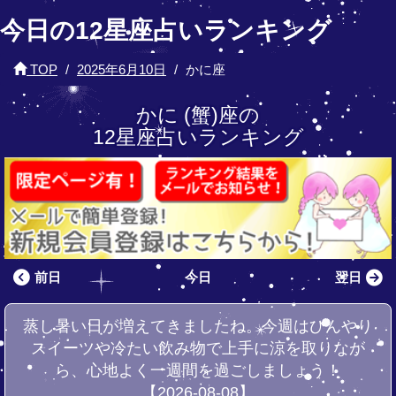
今日の12星座占いランキング
TOP
2025年6月10日
かに座
かに (蟹)座の
12星座占いランキング
前日
今日
翌日
蒸し暑い日が増えてきましたね。今週はひんやり
スイーツや冷たい飲み物で上手に涼を取りなが
ら、心地よく一週間を過ごしましょう！
【2026-08-08】