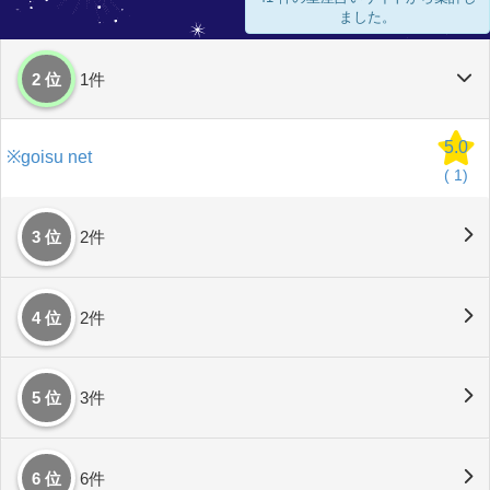
ました。
2 位
1件
5.0
※goisu net
(
1)
3 位
2件
4 位
2件
5 位
3件
6 位
6件