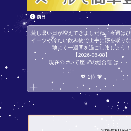
前日
蒸し暑い日が増えてきましたね。今週は
イーツや冷たい飲み物で上手に涼を取り
地よく一週間を過ごしましょう
【2026-08-08】
現在の #いて座 ♐の総合運 は・・
💖 1位 💖
2025年6月5日