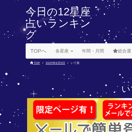
今日の12星座
占いランキン
グ
TOPへ
各星座
年間・月間
総合運
TOP
2025年6月5日
いて座
い