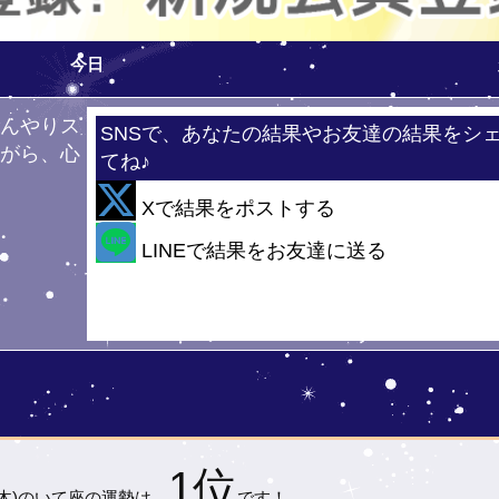
今日
ひんやりス
SNSで、あなたの結果やお友達の結果をシ
ながら、心
てね♪
！
Xで結果をポストする
・
LINEで結果をお友達に送る
1位
(木)の
いて座の運勢は…
です！