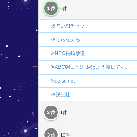
1 位
6件
※占いAIチャット
※うらなえる
※NBC長崎放送
※ABC朝日放送 おはよう朝日です。
※goisu net
※説話社
2 位
1件
3 位
10件