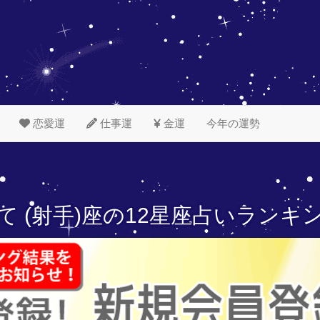
恋愛運
仕事運
金運
今年の運勢
て (射手)座の
12星座占いランキ