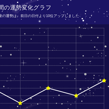
間の運勢変化グラフ
て座の運勢は、
前日の日付より
10位アップしました