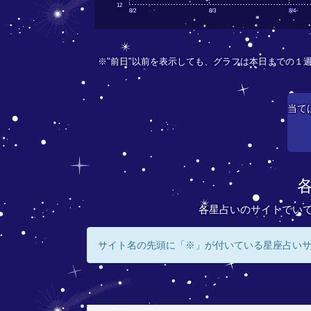
12
8/2
8/3
8/4
※"前日"以前を表示しても、グラフは本日までの１
当て
各星占いのサイトでい
サイト名の先頭に「※」が付いている星座占い