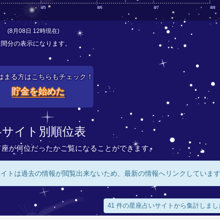
8/5
8/6
8/7
8/8
(8月08日 12時現在)
週間分の表示になります。
はまる方はこちらもチェック！
貯金を始めた
各サイト別順位表
て座が何位だったかご覧になることができます。
サイトは過去の情報が閲覧出来ないため、最新の情報へリンクしていま
41 件の星座占いサイトから集計しまし