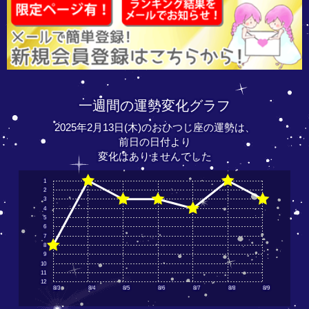
一週間の運勢変化グラフ
2025年2月13日(木)のおひつじ座の運勢は、
前日の日付より
変化はありませんでした
1
2
3
4
5
6
7
8
9
10
11
12
8/3
8/4
8/5
8/6
8/7
8/8
8/9