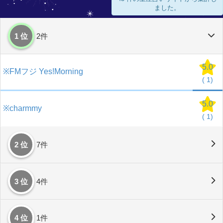
ました。
1 位
2件
5.0
※FMフジ Yes!Morning
(
1)
5.0
※charmmy
(
1)
2 位
7件
3 位
4件
4 位
1件