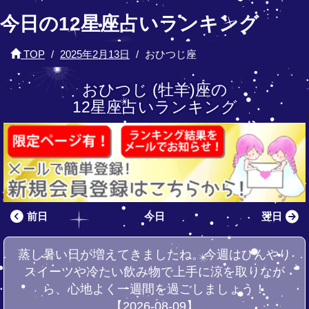
今日の12星座占いランキング
TOP
2025年2月13日
おひつじ座
おひつじ (牡羊)座の
12星座占いランキング
前日
今日
翌日
蒸し暑い日が増えてきましたね。今週はひんやり
スイーツや冷たい飲み物で上手に涼を取りなが
ら、心地よく一週間を過ごしましょう！
【2026-08-09】