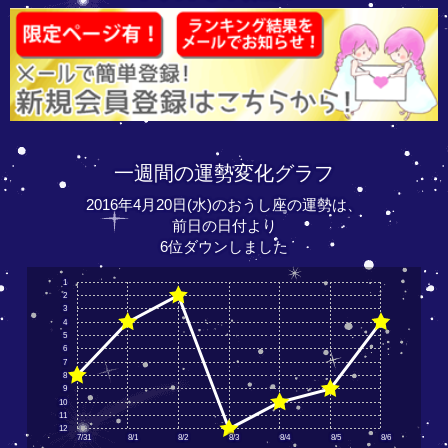
一週間の運勢変化グラフ
2016年4月20日(水)のおうし座の運勢は、
前日の日付より
6位ダウンしました
1
2
3
4
5
6
7
8
9
10
11
12
7/31
8/1
8/2
8/3
8/4
8/5
8/6