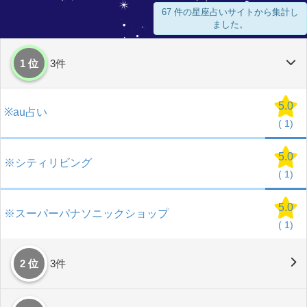
67 件の星座占いサイトから集計し
ました。
1 位
3件
5.0
※au占い
(
1)
5.0
※シティリビング
(
1)
5.0
※スーパーパナソニックショップ
(
1)
2 位
3件