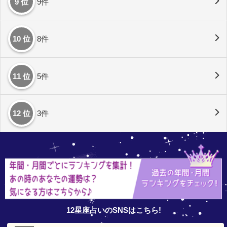
9 位
9件
10 位
8件
11 位
5件
12 位
3件
12星座占いのSNSはこちら!