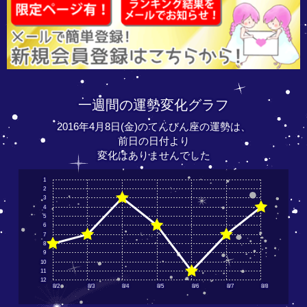
一週間の運勢変化グラフ
2016年4月8日(金)のてんびん座の運勢は、
前日の日付より
変化はありませんでした
1
2
3
4
5
6
7
8
9
10
11
12
8/2
8/3
8/4
8/5
8/6
8/7
8/8