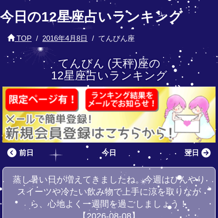
今日の12星座占いランキング
TOP
2016年4月8日
てんびん座
てんびん (天秤)座の
12星座占いランキング
前日
今日
翌日
蒸し暑い日が増えてきましたね。今週はひんやり
スイーツや冷たい飲み物で上手に涼を取りなが
ら、心地よく一週間を過ごしましょう！
【2026-08-08】