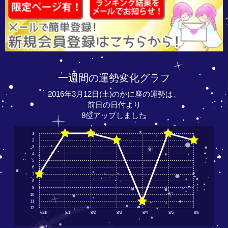
一週間の運勢変化グラフ
2016年3月12日(土)のかに座の運勢は、
前日の日付より
8位アップしました
1
2
3
4
5
6
7
8
9
10
11
12
7/31
8/1
8/2
8/3
8/4
8/5
8/6