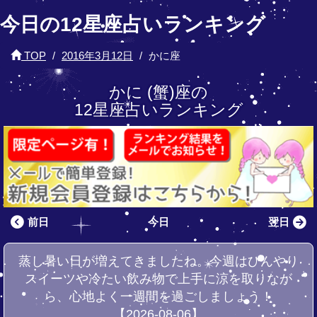
今日の12星座占いランキング
TOP
2016年3月12日
かに座
かに (蟹)座の
12星座占いランキング
前日
今日
翌日
蒸し暑い日が増えてきましたね。今週はひんやり
スイーツや冷たい飲み物で上手に涼を取りなが
ら、心地よく一週間を過ごしましょう！
【2026-08-06】