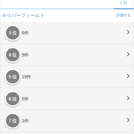
(
1)
※リバーフィールド
評価する
3 位
6件
4 位
9件
5 位
19件
6 位
5件
7 位
1件