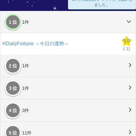
ました。
1 位
1件
5.0
※DailyFortune ～今日の運勢～
(
1)
2 位
1件
3 位
1件
4 位
3件
5 位
11件