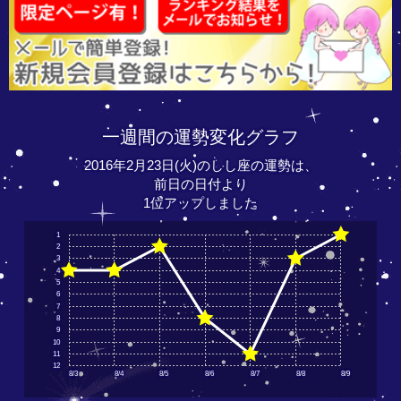
一週間の運勢変化グラフ
2016年2月23日(火)のしし座の運勢は、
前日の日付より
1位アップしました
1
2
3
4
5
6
7
8
9
10
11
12
8/3
8/4
8/5
8/6
8/7
8/8
8/9