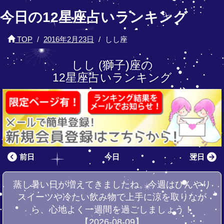
今日の12星座占いランキング
TOP
2016年2月23日
しし座
しし (獅子)座の
12星座占いランキング
前日
今日
翌日
蒸し暑い日が増えてきましたね。今週はひんやり
スイーツや冷たい飲み物で上手に涼を取りなが
ら、心地よく一週間を過ごしましょう！
【2026-08-09】