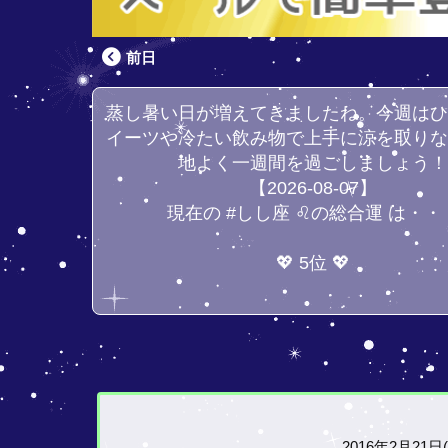
前日
蒸し暑い日が増えてきましたね。今週は
イーツや冷たい飲み物で上手に涼を取り
地よく一週間を過ごしましょう
【2026-08-07】
現在の #しし座 ♌の総合運 は・・
💖 5位 💖
2016年2月21日