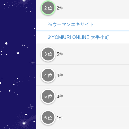
2 位
2件
※ウーマンエキサイト
※YOMIURI ONLINE 大手小町
3 位
5件
4 位
4件
5 位
3件
6 位
1件