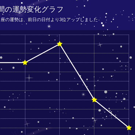
間の運勢変化グラフ
しし座の運勢は、
前日の日付より
3位アップしました