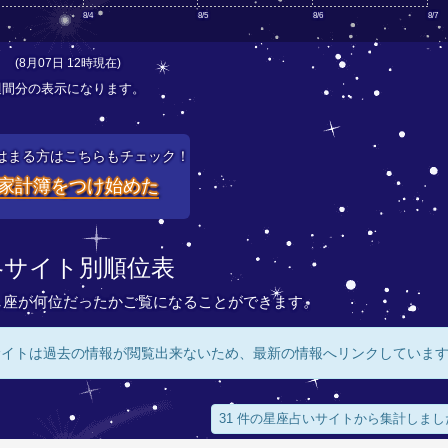
8/4
8/5
8/6
8/7
(8月07日 12時現在)
週間分の表示になります。
はまる方はこちらもチェック！
家計簿をつけ始めた
各サイト別順位表
し座が何位だったかご覧になることができます。
サイトは過去の情報が閲覧出来ないため、最新の情報へリンクしていま
31 件の星座占いサイトから集計しまし