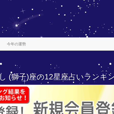
今年の運勢
し (獅子)座の
12星座占いランキ