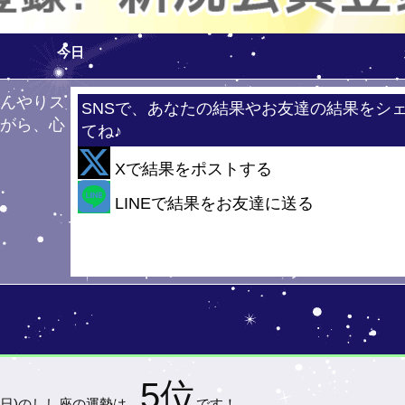
今日
ひんやりス
SNSで、あなたの結果やお友達の結果をシ
ながら、心
てね♪
！
Xで結果をポストする
・
LINEで結果をお友達に送る
5位
(日)の
しし座の運勢は…
です！