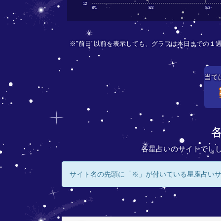
12
8/1
8/2
8/3
※"前日"以前を表示しても、グラフは本日までの１
当て
各星占いのサイトでし
サイト名の先頭に「※」が付いている星座占い