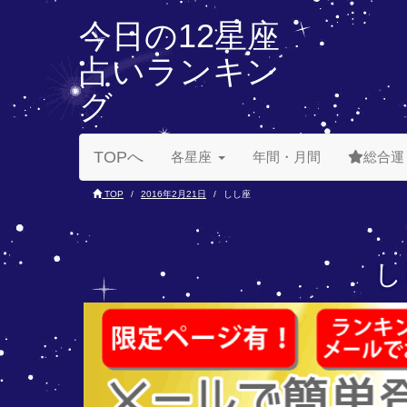
今日の12星座
占いランキン
グ
TOPへ
各星座
年間・月間
総合運
TOP
2016年2月21日
しし座
し