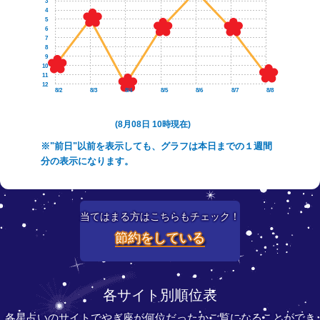
3
4
5
6
7
8
9
10
11
12
8/2
8/3
8/4
8/5
8/6
8/7
8/8
(8月08日 10時現在)
※"前日"以前を表示しても、グラフは本日までの１週間
分の表示になります。
当てはまる方はこちらもチェック！
節約をしている
各サイト別順位表
各星占いのサイトでやぎ座が何位だったかご覧になることができ