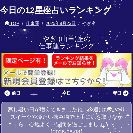
今日の12星座占いランキング
TOP
仕事運
2025年8月23日
やぎ座
やぎ (山羊)座の
仕事運ランキング
前日
今日
翌日
蒸し暑い日が増えてきましたね。今週はひんやり
スイーツや冷たい飲み物で上手に涼を取りなが
ら、心地よく一週間を過ごしましょう！
【2026-08-08】