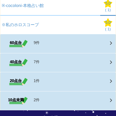
5.0
※-cocoloni-本格占い館
(
1)
5.0
※私のホロスコープ
(
1)
60点台
9件
40点台
7件
20点台
1件
10点未満
2件