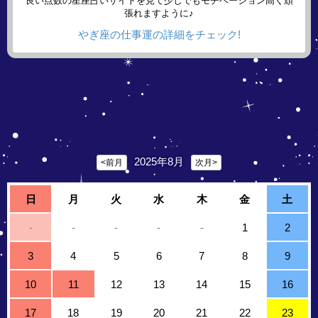
良い点数の星座占いサイトを見て少しでもモチベーション高く頑
張れますように♪
やぎ座の仕事運の詳細をチェック!
2025年8月
<前月
次月>
日
月
火
水
木
金
土
-
-
-
-
-
1
2
3
4
5
6
7
8
9
10
11
12
13
14
15
16
17
18
19
20
21
22
23