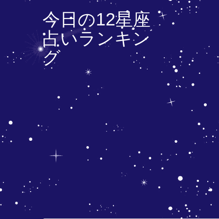
今日の12星座
占いランキン
グ