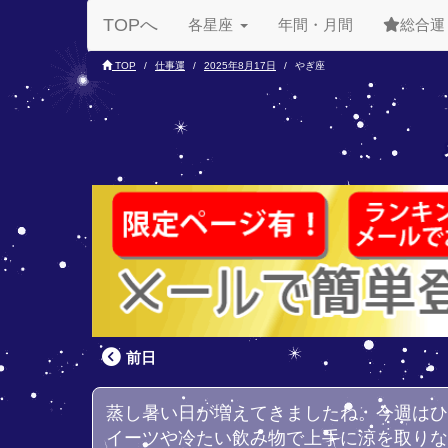
TOPへ
各星座
年間・月間
総合運
TOP
仕事運
2025年8月17日
やぎ座
前日
蒸し暑い日が増えてきましたね。今週は
イーツや冷たい飲み物で上手に涼を取り