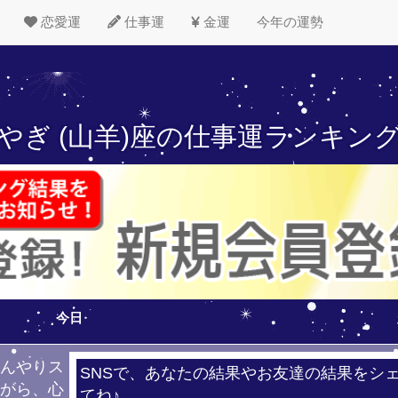
恋愛運
仕事運
金運
今年の運勢
やぎ (山羊)座の
仕事運ランキン
今日
ひんやりス
SNSで、あなたの結果やお友達の結果をシ
ながら、心
てね♪