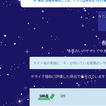
※"前日"以前を表示しても、グラフは本日までの１
当て
各星占いのサイトでや
サイト名の先頭に「※」が付いている星座占い
※サイト独自に評価した得点で表示しています
100点
3件