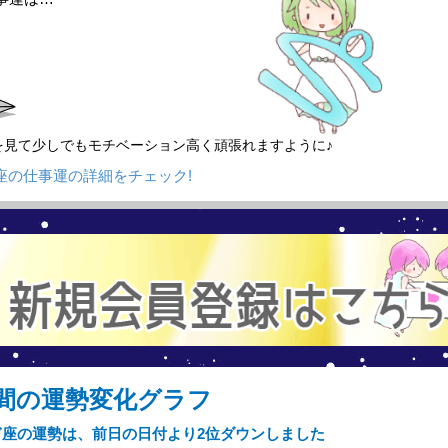
を見て少しでもモチベーション高く頑張れますように♪
座の仕事運の詳細をチェック!
間の運勢変化グラフ
やぎ座の運勢は、
前日の日付より
2位ダウンしました