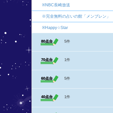
※NBC長崎放送
※完全無料の占いの館「メンブレン」
※Happy☆Star
80点台
5件
70点台
1件
60点台
5件
40点台
1件