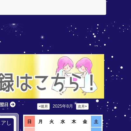
グ
翌日
2025年8月
<前月
次月>
日
月
火
水
木
金
土
ェアし