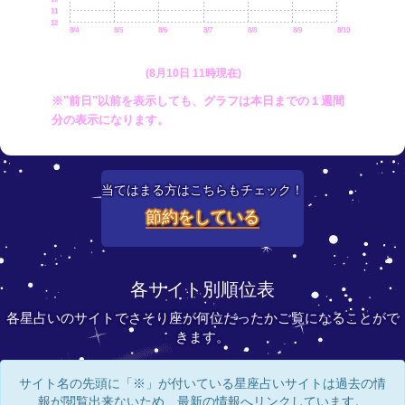
11
12
8/4
8/5
8/6
8/7
8/8
8/9
8/10
(8月10日 11時現在)
※"前日"以前を表示しても、グラフは本日までの１週間
分の表示になります。
当てはまる方はこちらもチェック！
節約をしている
各サイト別順位表
各星占いのサイトでさそり座が何位だったかご覧になることがで
きます。
サイト名の先頭に「※」が付いている星座占いサイトは過去の情
報が閲覧出来ないため、最新の情報へリンクしています。