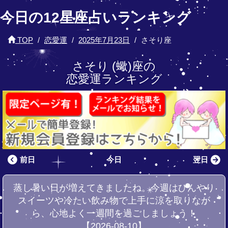
今日の12星座占いランキング
TOP
恋愛運
2025年7月23日
さそり座
さそり (蠍)座の
恋愛運ランキング
前日
今日
翌日
蒸し暑い日が増えてきましたね。今週はひんやり
スイーツや冷たい飲み物で上手に涼を取りなが
ら、心地よく一週間を過ごしましょう！
【2026-08-10】