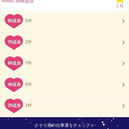
※NBC長崎放送
(
1)
80点台
5件
70点台
2件
60点台
7件
40点台
6件
20点台
1件
さそり座の仕事運をチェック♬