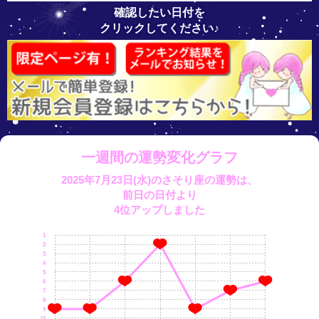
確認したい日付を
クリックしてください♪
一週間の運勢変化グラフ
2025年7月23日(水)のさそり座の運勢は、
前日の日付より
4位アップしました
1
2
3
4
5
6
7
8
9
10