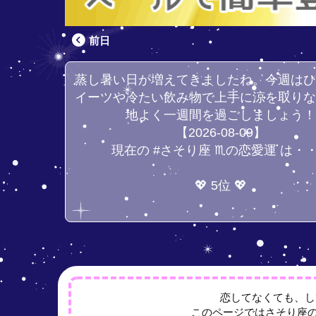
前日
蒸し暑い日が増えてきましたね。今週は
イーツや冷たい飲み物で上手に涼を取り
地よく一週間を過ごしましょう
【2026-08-09】
現在の #さそり座 ♏の恋愛運 は・
💖 5位 💖
恋してなくても、し
このページではさそり座