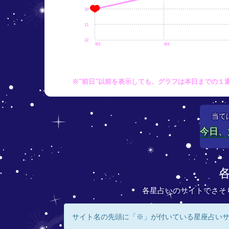
10
11
12
8/3
8/4
※"前日"以前を表示しても、グラフは本日までの１
当て
今日、
各星占いのサイトでさそ
サイト名の先頭に「※」が付いている星座占い