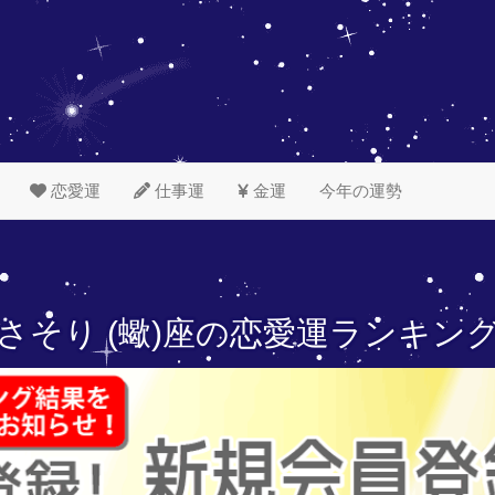
恋愛運
仕事運
金運
今年の運勢
さそり (蠍)座の
恋愛運ランキン