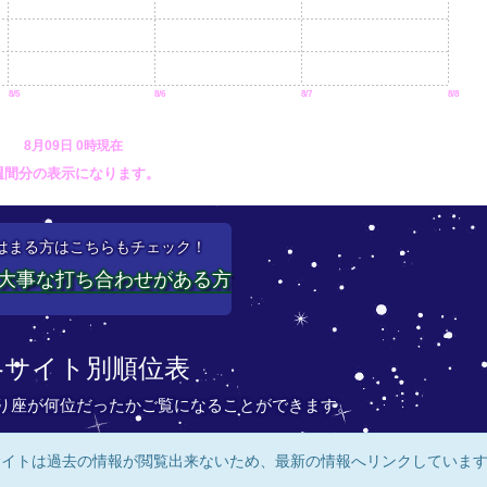
8/5
8/6
8/7
8/8
8月09日 0時現在
週間分の表示になります。
はまる方はこちらもチェック！
大事な打ち合わせがある方
各サイト別順位表
り座が何位だったかご覧になることができます。
サイトは過去の情報が閲覧出来ないため、最新の情報へリンクしていま