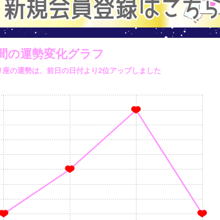
間の運勢変化グラフ
そり座の運勢は、
前日の日付より
2位アップしました