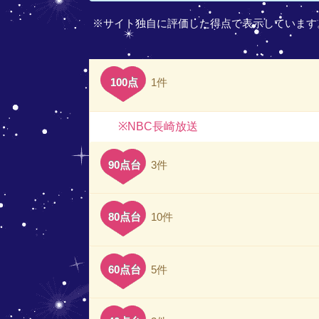
※サイト独自に評価した得点で表示しています
100点
1件
※NBC長崎放送
90点台
3件
80点台
10件
60点台
5件