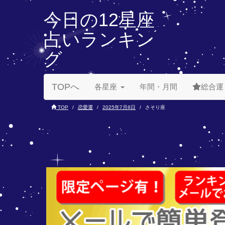
今日の12星座
占いランキン
グ
TOPへ
各星座
年間・月間
総合運
TOP
恋愛運
2025年7月8日
さそり座